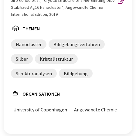
Jiro Kondo et al.; "Crystal structure of a NIR‐Emitting DNA‐
Stabilized Ag16 Nanocluster"; Angewandte Chemie
International Edition; 2019
THEMEN
Nanocluster
Bildgebungsverfahren
Silber
Kristallstruktur
Strukturanalysen
Bildgebung
ORGANISATIONEN
University of Copenhagen
Angewandte Chemie