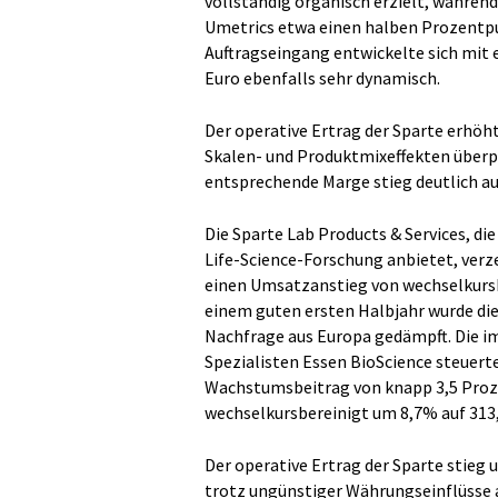
vollständig organisch erzielt, währen
Umetrics etwa einen halben Prozentp
Auftragseingang entwickelte sich mit 
Euro ebenfalls sehr dynamisch.
Der operative Ertrag der Sparte erhöh
Skalen- und Produktmixeffekten überp
entsprechende Marge stieg deutlich au
Die Sparte Lab Products & Services, d
Life-Science-Forschung anbietet, ve
einen Umsatzanstieg von wechselkursb
einem guten ersten Halbjahr wurde die
Nachfrage aus Europa gedämpft. Die im
Spezialisten Essen BioScience steuer
Wachstumsbeitrag von knapp 3,5 Proz
wechselkursbereinigt um 8,7% auf 313,
Der operative Ertrag der Sparte stieg 
trotz ungünstiger Währungseinflüsse 