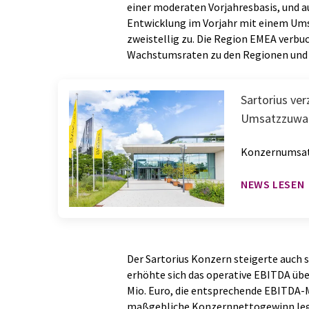
einer moderaten Vorjahresbasis, und au
Entwicklung im Vorjahr mit einem Ums
zweistellig zu. Die Region EMEA verbuc
Wachstumsraten zu den Regionen und 
Sartorius ver
Umsatzzuwac
Konzernumsatz
NEWS LESEN
Der Sartorius Konzern steigerte auch s
erhöhte sich das operative EBITDA üb
Mio. Euro, die entsprechende EBITDA-
maßgebliche Konzernnettogewinn legte