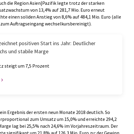
ch die Region Asien|Pazifik legte trotz der starken
atzwachstum von 13,4% auf 281,7 Mio. Euro erneut
hte einen soliden Anstieg von 8,6% auf 484,1 Mio. Euro (alle
zum Auftragseingang wechselkursbereinigt).
zeichnet positiven Start ins Jahr: Deutlicher
hs und stabile Marge
 steigt um 7,5 Prozent
ein Ergebnis der ersten neun Monate 2018 deutlich. So
erproportional zum Umsatz um 15,0% und erreichte 294,2
Marge lag bei 25,5% nach 24,6% im Vorjahreszeitraum. Der
 signifikant um 21,8% auf 126,3 Mio. Euro zu; der Gewinn