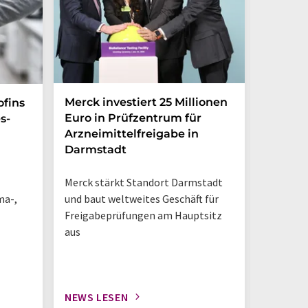
Merck investiert 25 Millionen
Magrit
ofins
Euro in Prüfzentrum für
und br
s-
Arzneimittelfreigabe in
Photoh
Darmstadt
den La
Merck stärkt Standort Darmstadt
„So sieh
ma-,
und baut weltweites Geschäft für
Tisch-NM
Freigabeprüfungen am Hauptsitz
geschieh
aus
NEWS LESEN
NEWS L