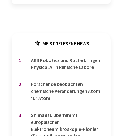
MEISTGELESENE NEWS
1
​​​​​​​ABB Robotics und Roche bringen
Physical AI in klinische Labore
2
Forschende beobachten
chemische Veränderungen Atom
für Atom
3
Shimadzu übernimmt
europäischen
Elektronenmikroskopie-Pionier
für 711 Millionen Dollar