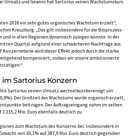
bei Umsatz und Gewinn hat Sartorius seinen Wachstumskurs
aten 2018 ein sehr gutes organisches Wachstum erzielt“,
achim Kreuzburg. „Das gilt insbesondere für die Bioprozess-
en und in allen Regionen dynamisch zulegen konnte. In der
dritten Quartal aufgrund einer schwächeren Nachfrage aus
 Konzernebene wird dieser Effekt jedoch durch die starke
eitgehend kompensiert, sodass wir unsere ambitionierte
stätigen.“
im Sartorius Konzern
hte Sartorius seinen Umsatz wechselkursbereinigt um
10,9%). Der Großteil des Wachstums wurde organisch erzielt,
entpunkte beitrugen. Der Auftragseingang nahm im selben
1.215,2 Mio. Euro ebenfalls deutlich zu.
egionen zum Wachstum des Konzerns bei. Insbesondere in
Zuwachs von 20,1% auf 387,9 Mio. Euro deutlich gegenüber