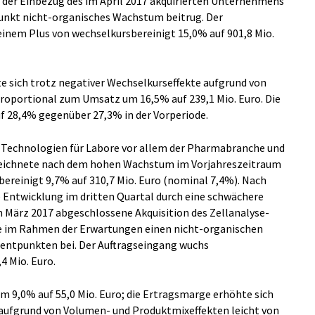
d der Einbezug des im April 2017 akquirierten Unternehmens
unkt nicht-organisches Wachstum beitrug. Der
einem Plus von wechselkursbereinigt 15,0% auf 901,8 Mio.
te sich trotz negativer Wechselkurseffekte aufgrund von
roportional zum Umsatz um 16,5% auf 239,1 Mio. Euro. Die
f 28,4% gegenüber 27,3% in der Vorperiode.
ie Technologien für Labore vor allem der Pharmabranche und
rzeichnete nach dem hohen Wachstum im Vorjahreszeitraum
ereinigt 9,7% auf 310,7 Mio. Euro (nominal 7,4%). Nach
 Entwicklung im dritten Quartal durch eine schwächere
 März 2017 abgeschlossene Akquisition des Zellanalyse-
te im Rahmen der Erwartungen einen nicht-organischen
entpunkten bei. Der Auftragseingang wuchs
4 Mio. Euro.
um 9,0% auf 55,0 Mio. Euro; die Ertragsmarge erhöhte sich
aufgrund von Volumen- und Produktmixeffekten leicht von