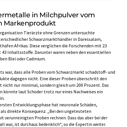
rmetalle in Milchpulver vom
in Markenprodukt
rganisation Tierärzte ohne Grenzen untersuchte
erschiedlicher Schwarzmarkthändler in Daressalam,
häfen Afrikas. Diese verglichen die Forschenden mit 23
43 Inhaltsstoffe. Darunter waren neben den essentiellen
 eben Blei oder Cadmium.
ts war, dass alle Proben vom Schwarzmarkt schadstoff- und
dukte dagegen nicht. Eine dieser Proben überschritt den
 nicht nur minimal, sondern gleich um 200 Prozent. Das
rn könnte laut Schoder trotz nur eines Nachweises ein
in.
ersten Entwicklungsphase hat neuronale Schäden,
 als direkte Konsequenz. „Bei den ungetesteten
verunreinigten Proben rechnen. Dass das aber bei der
l war, ist durchaus bedenklich“, so die Expertin weiter.