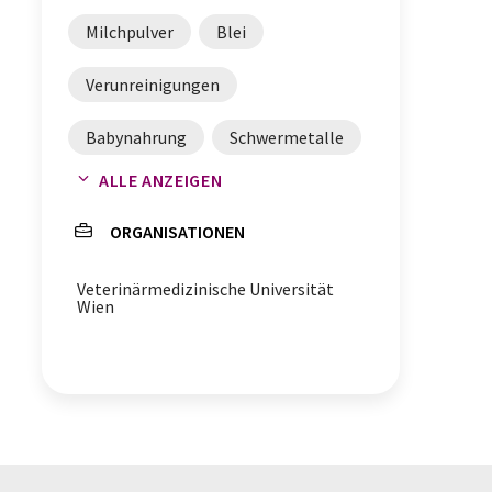
Milchpulver
Blei
Verunreinigungen
Babynahrung
Schwermetalle
ALLE ANZEIGEN
Cadmium
Eisen
Milch
ORGANISATIONEN
Kupfer
Veterinärmedizinische Universität
Wien