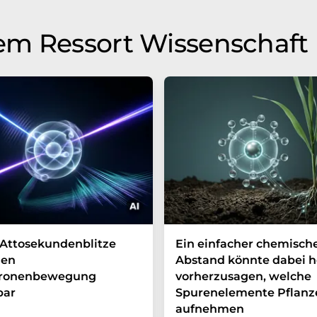
em Ressort Wissenschaft
Attosekundenblitze
Ein einfacher chemisch
en
Abstand könnte dabei h
tronenbewegung
vorherzusagen, welche
bar
Spurenelemente Pflanz
aufnehmen