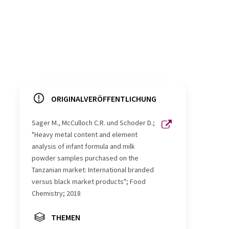
ORIGINALVERÖFFENTLICHUNG
Sager M., McCulloch C.R. und Schoder D.;
"Heavy metal content and element
analysis of infant formula and milk
powder samples purchased on the
Tanzanian market: International branded
versus black market products"; Food
Chemistry; 2018
THEMEN