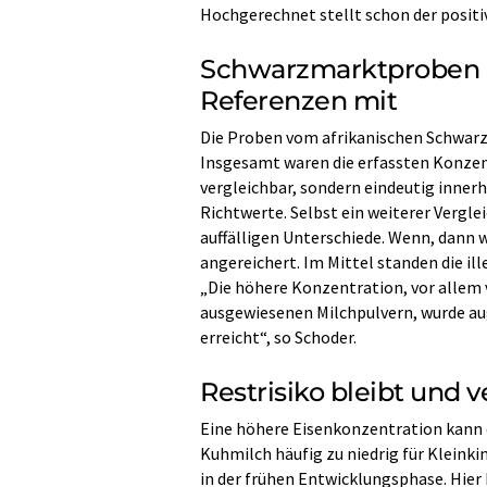
Hochgerechnet stellt schon der positiv
Schwarzmarktproben h
Referenzen mit
Die Proben vom afrikanischen Schwarzm
Insgesamt waren die erfassten Konzent
vergleichbar, sondern eindeutig inner
Richtwerte. Selbst ein weiterer Vergl
auffälligen Unterschiede. Wenn, dann w
angereichert. Im Mittel standen die il
„Die höhere Konzentration, vor allem 
ausgewiesenen Milchpulvern, wurde au
erreicht“, so Schoder.
Restrisiko bleibt und
Eine höhere Eisenkonzentration kann da
Kuhmilch häufig zu niedrig für Kleinki
in der frühen Entwicklungsphase. Hie