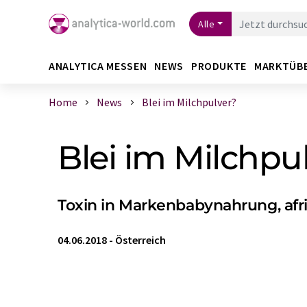
Alle
ANALYTICA MESSEN
NEWS
PRODUKTE
MARKTÜB
Home
News
Blei im Milchpulver?
Blei im Milchpu
Toxin in Markenbabynahrung, afr
04.06.2018
-
Österreich