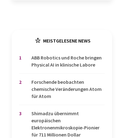
MEISTGELESENE NEWS
1
​​​​​​​ABB Robotics und Roche bringen
Physical AI in klinische Labore
2
Forschende beobachten
chemische Veränderungen Atom
für Atom
3
Shimadzu übernimmt
europäischen
Elektronenmikroskopie-Pionier
für 711 Millionen Dollar