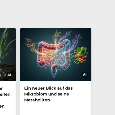
Ein neuer Blick auf das
Der P-t
er
Mikrobiom und seine
Biomark
elfen,
Metaboliten
überra
en