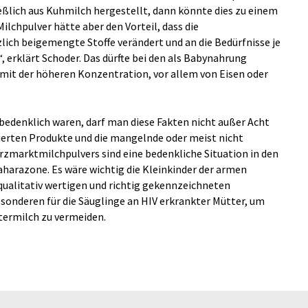
ießlich aus Kuhmilch hergestellt, dann könnte dies zu einem
ilchpulver hätte aber den Vorteil, dass die
lich beigemengte Stoffe verändert und an die Bedürfnisse je
 erklärt Schoder. Das dürfte bei den als Babynahrung
mit der höheren Konzentration, vor allem von Eisen oder
edenklich waren, darf man diese Fakten nicht außer Acht
tierten Produkte und die mangelnde oder meist nicht
marktmilchpulvers sind eine bedenkliche Situation in den
aharazone. Es wäre wichtig die Kleinkinder der armen
ualitativ wertigen und richtig gekennzeichneten
esonderen für die Säuglinge an HIV erkrankter Mütter, um
ttermilch zu vermeiden.