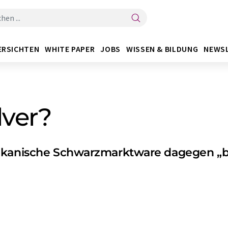
ERSICHTEN
WHITE PAPER
JOBS
WISSEN & BILDUNG
NEWS
lver?
ikanische Schwarzmarktware dagegen „bl