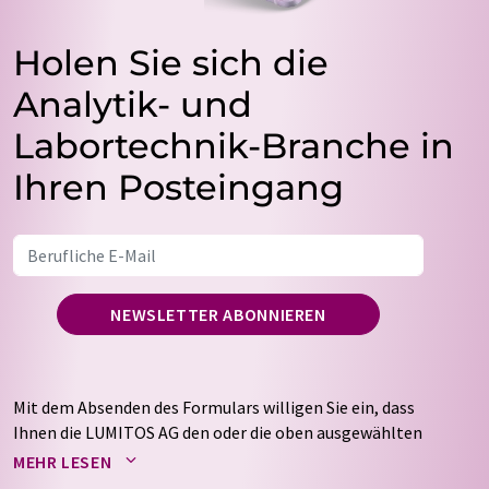
Holen Sie sich die
Analytik- und
Labortechnik-Branche in
Ihren Posteingang
NEWSLETTER ABONNIEREN
Mit dem Absenden des Formulars willigen Sie ein, dass
Ihnen die LUMITOS AG den oder die oben ausgewählten
Newsletter per E-Mail zusendet. Ihre Daten werden
MEHR LESEN
nicht an Dritte weitergegeben. Die Speicherung und