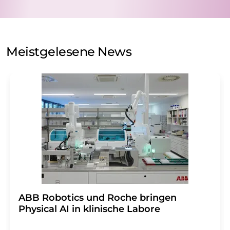
Verarbeitung Ihrer Daten durch die LUMITOS AG erfolgt
auf Basis unserer
Datenschutzerklärung
. LUMITOS darf
Sie zum Zwecke der Werbung oder der Markt- und
Meinungsforschung per E-Mail kontaktieren. Ihre
Meistgelesene News
Einwilligung können Sie jederzeit ohne Angabe von
Gründen gegenüber der LUMITOS AG, Ernst-Augustin-
Str. 2, 12489 Berlin oder per E-Mail unter
widerruf@lumitos.com
mit Wirkung für die Zukunft
widerrufen. Zudem ist in jeder E-Mail ein Link zur
Abbestellung des entsprechenden Newsletters
enthalten.
​​​​​​​ABB Robotics und Roche bringen
Physical AI in klinische Labore