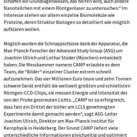
schaffen wir Grundlagenwissen, das helfen wird, auch andere
Nanoteilchen mit einem Röntgenlaser zu untersuchen.“ Im
Interesse stehen vor allem einzelne Biomoleküle wie
Proteine, deren Struktur Biologen so detailliert wie möglich
aufklären wollen.
Möglich wurden die Schnappschüsse dank der Apparatur, die
Max-Planck-Forscher der Advanced Study Group (ASG) um
Joachim Ullrich und Lothar Stüder (München) entwickelt
haben. Die Messkammer namens CAMP erlaubte es dem
Team, die “Bilder“ einzelner Cluster extrem schnell
aufzunehmen. Das vier Millionen Euro teure und zehn Tonnen
schwere Gerät enthält die weltweit größten und schnellsten
Röntgen-CCD-Chips, sie messen Energie und Intensität des
von der Probe gestreuten Lichts. „CAMP ist so erfolgreich,
dass fast ein Drittel der bisher am LCLS genehmigten
Experimente damit gemacht werden“, sagt ASG-Leiter
Joachim Ullrich, Direktor am Max-Planck Institut für
Kernphysik in Heidelberg. Der Grund: CAMP liefert viele
unterschiedliche Informationen gleichzeitig und optimiert