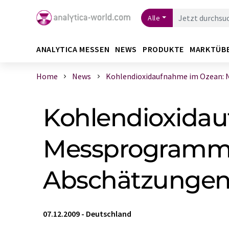
Alle
ANALYTICA MESSEN
NEWS
PRODUKTE
MARKTÜB
Home
News
Kohlendioxidaufnahme im Ozean: Ne
Kohlendioxida
Messprogramm e
Abschätzunge
07.12.2009
-
Deutschland