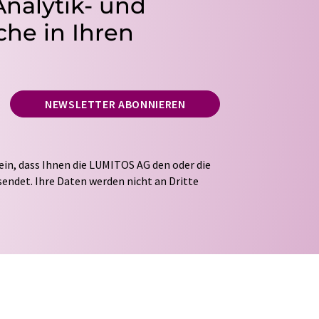
Analytik- und
he in Ihren
NEWSLETTER ABONNIEREN
ein, dass Ihnen die LUMITOS AG den oder die
endet. Ihre Daten werden nicht an Dritte
tung Ihrer Daten durch die LUMITOS AG erfolgt
ITOS darf Sie zum Zwecke der Werbung oder der
taktieren. Ihre Einwilligung können Sie
 der LUMITOS AG, Ernst-Augustin-Str. 2, 12489
s.com
mit Wirkung für die Zukunft widerrufen.
tellung des entsprechenden Newsletters