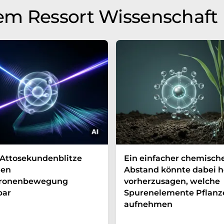
em Ressort Wissenschaft
Attosekundenblitze
Ein einfacher chemisch
en
Abstand könnte dabei h
tronenbewegung
vorherzusagen, welche
bar
Spurenelemente Pflanz
aufnehmen