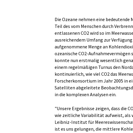
Die Ozeane nehmen eine bedeutende Me
Teil des vom Menschen durch Verbrennu
entlassenen CO2 wird so im Meerwasse
ausreichendem Umfang zur Verfügung 
aufgenommene Menge an Kohlendioxid 
ozeanische CO2-Aufnahmevermögen sowoh
konnte nun erstmalig wesentlich genau
einem regelmäßigen Turnus den Norda
kontinuierlich, wie viel CO2 das Meerw
Forscherkonsortium im Jahr 2005 in e
Satelliten abgeleitete Beobachtungsd
in die komplexen Analysen ein.
"Unsere Ergebnisse zeigen, dass die C
wie zeitliche Variabilität aufweist, al
Leibniz-Institut für Meereswissenscha
ist es uns gelungen, die mittlere Kohl