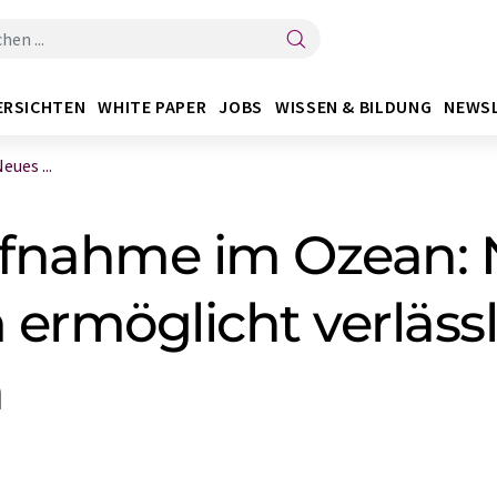
ERSICHTEN
WHITE PAPER
JOBS
WISSEN & BILDUNG
NEWS
ues ...
ufnahme im Ozean:
rmöglicht verlässl
n