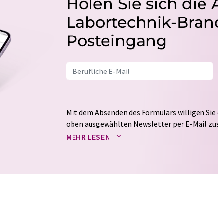
Holen Sie sich die 
Labortechnik-Branc
Posteingang
Mit dem Absenden des Formulars willigen Sie 
oben ausgewählten Newsletter per E-Mail zus
weitergegeben. Die Speicherung und Verarbei
MEHR LESEN
auf Basis unserer
Datenschutzerklärung
. LUM
Markt- und Meinungsforschung per E-Mail kon
jederzeit ohne Angabe von Gründen gegenüber
Berlin oder per E-Mail unter
widerruf@lumito
Zudem ist in jeder E-Mail ein Link zur Abbes
enthalten.