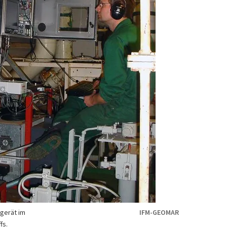
gerät im
IFM-GEOMAR
fs.