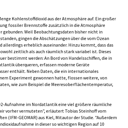
nge Kohlenstoffdioxid aus der Atmosphäre auf. Ein großer
ng fossiler Brennstoffe zusätzlich in die Atmosphäre
r gebunden. Weil Beobachtungsdaten bisher nicht in
standen, gingen die Abschätzungen über die vom Ozean
allerdings erheblich auseinander. Hinzu kommt, dass das
l zeitlich als auch räumlich stark variabel ist. Dieses
er bestimmt werden: An Bord von Handelsschiffen, die in
tlantik überqueren, erfassen moderne Geräte
asser enthält. Neben Daten, die ein internationales
inem Experiment gewonnen hatte, flossen weitere, von
aten, wie zum Beispiel die Meeresoberflächentemperatur,
O2-Aufnahme im Nordatlantik eine viel größere räumliche
s wir vorher vermuteten", erläutert Tobias Steinhoff vom
ften (IFM-GEOMAR) aus Kiel, Mitautor der Studie. "Außerdem
endioxidaufnahme in dieser so wichtigen Region auf 10