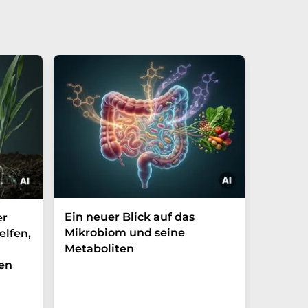
Ein neuer Blick auf das
Der P-t
er
Mikrobiom und seine
Biomark
elfen,
Metaboliten
überra
en