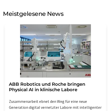
Sie zum Zwecke der Werbung oder der Markt- und
Meinungsforschung per E-Mail kontaktieren. Ihre
Meistgelesene News
Einwilligung können Sie jederzeit ohne Angabe von
Gründen gegenüber der LUMITOS AG, Ernst-Augustin-
Str. 2, 12489 Berlin oder per E-Mail unter
widerruf@lumitos.com
mit Wirkung für die Zukunft
widerrufen. Zudem ist in jeder E-Mail ein Link zur
Abbestellung des entsprechenden Newsletters
enthalten.
​​​​​​​ABB Robotics und Roche bringen
Physical AI in klinische Labore
Zusammenarbeit ebnet den Weg für eine neue
Generation digital vernetzter Labore mit intelligenter