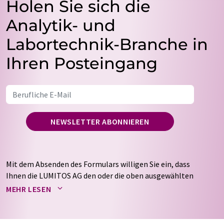
Holen Sie sich die
Analytik- und
Labortechnik-Branche in
Ihren Posteingang
NEWSLETTER ABONNIEREN
Mit dem Absenden des Formulars willigen Sie ein, dass
Ihnen die LUMITOS AG den oder die oben ausgewählten
Newsletter per E-Mail zusendet. Ihre Daten werden
MEHR LESEN
nicht an Dritte weitergegeben. Die Speicherung und
Verarbeitung Ihrer Daten durch die LUMITOS AG erfolgt
auf Basis unserer
Datenschutzerklärung
. LUMITOS darf