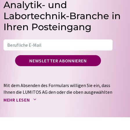
Analytik- und
Labortechnik-Branche in
Ihren Posteingang
NEWSLETTER ABONNIEREN
Mit dem Absenden des Formulars willigen Sie ein, dass
Ihnen die LUMITOS AG den oder die oben ausgewählten
Newsletter per E-Mail zusendet. Ihre Daten werden
MEHR LESEN
nicht an Dritte weitergegeben. Die Speicherung und
Verarbeitung Ihrer Daten durch die LUMITOS AG erfolgt
auf Basis unserer
Datenschutzerklärung
. LUMITOS darf
Sie zum Zwecke der Werbung oder der Markt- und