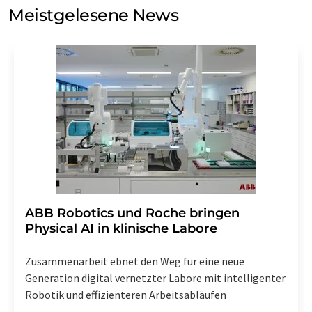
Meinungsforschung per E-Mail kontaktieren. Ihre
Meistgelesene News
Einwilligung können Sie jederzeit ohne Angabe von
Gründen gegenüber der LUMITOS AG, Ernst-Augustin-
Str. 2, 12489 Berlin oder per E-Mail unter
widerruf@lumitos.com
mit Wirkung für die Zukunft
widerrufen. Zudem ist in jeder E-Mail ein Link zur
Abbestellung des entsprechenden Newsletters
enthalten.
​​​​​​​ABB Robotics und Roche bringen
Physical AI in klinische Labore
Zusammenarbeit ebnet den Weg für eine neue
Generation digital vernetzter Labore mit intelligenter
Robotik und effizienteren Arbeitsabläufen