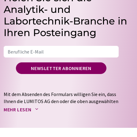
Analytik- und
Labortechnik-Branche in
Ihren Posteingang
NEWSLETTER ABONNIEREN
Mit dem Absenden des Formulars willigen Sie ein, dass
Ihnen die LUMITOS AG den oder die oben ausgewählten
Newsletter per E-Mail zusendet. Ihre Daten werden
MEHR LESEN
nicht an Dritte weitergegeben. Die Speicherung und
Verarbeitung Ihrer Daten durch die LUMITOS AG erfolgt
auf Basis unserer
Datenschutzerklärung
. LUMITOS darf
Sie zum Zwecke der Werbung oder der Markt- und