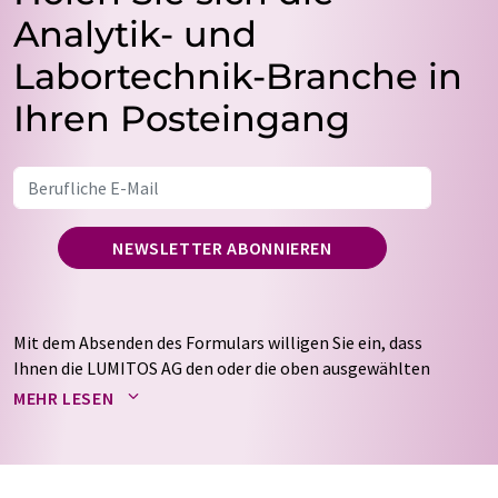
Analytik- und
Labortechnik-Branche in
Ihren Posteingang
NEWSLETTER ABONNIEREN
Mit dem Absenden des Formulars willigen Sie ein, dass
Ihnen die LUMITOS AG den oder die oben ausgewählten
Newsletter per E-Mail zusendet. Ihre Daten werden
MEHR LESEN
nicht an Dritte weitergegeben. Die Speicherung und
Verarbeitung Ihrer Daten durch die LUMITOS AG erfolgt
auf Basis unserer
Datenschutzerklärung
. LUMITOS darf
Sie zum Zwecke der Werbung oder der Markt- und