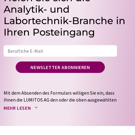
Analytik- und
Labortechnik-Branche in
Ihren Posteingang
NEWSLETTER ABONNIEREN
Mit dem Absenden des Formulars willigen Sie ein, dass
Ihnen die LUMITOS AG den oder die oben ausgewählten
Newsletter per E-Mail zusendet. Ihre Daten werden
MEHR LESEN
nicht an Dritte weitergegeben. Die Speicherung und
Verarbeitung Ihrer Daten durch die LUMITOS AG erfolgt
auf Basis unserer
Datenschutzerklärung
. LUMITOS darf
Sie zum Zwecke der Werbung oder der Markt- und