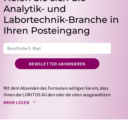
Analytik- und
Labortechnik-Branche in
Ihren Posteingang
NEWSLETTER ABONNIEREN
Mit dem Absenden des Formulars willigen Sie ein, dass
Ihnen die LUMITOS AG den oder die oben ausgewählten
Newsletter per E-Mail zusendet. Ihre Daten werden
MEHR LESEN
nicht an Dritte weitergegeben. Die Speicherung und
Verarbeitung Ihrer Daten durch die LUMITOS AG erfolgt
auf Basis unserer
Datenschutzerklärung
. LUMITOS darf
Sie zum Zwecke der Werbung oder der Markt- und