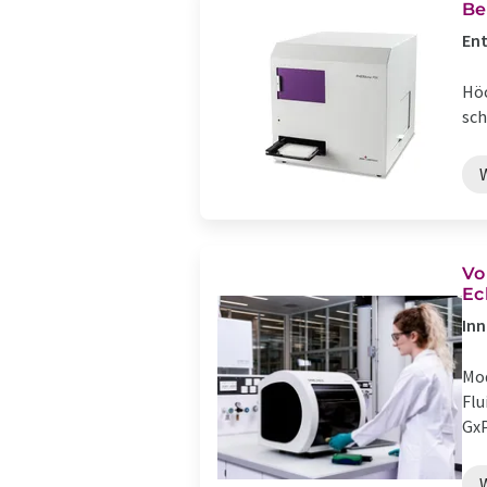
Be
Ent
Höc
sch
Vo
Ec
Inn
Mod
Flu
GxP