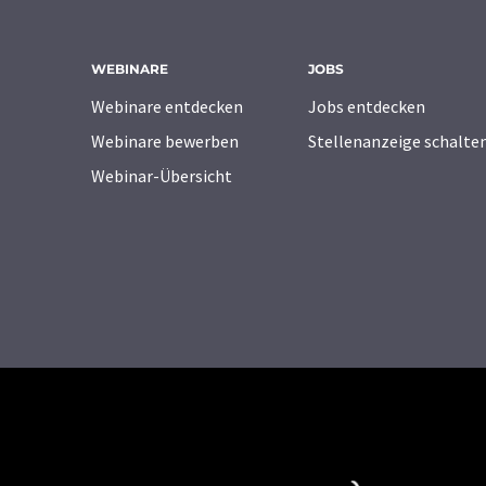
WEBINARE
JOBS
Webinare entdecken
Jobs entdecken
Webinare bewerben
Stellenanzeige schalte
Webinar-Übersicht