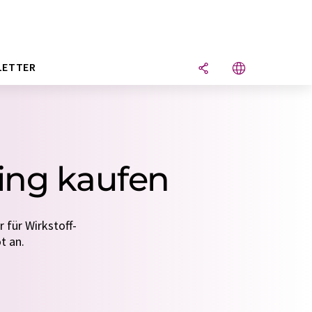
LETTER
ning kaufen
 für Wirkstoff-
t an.