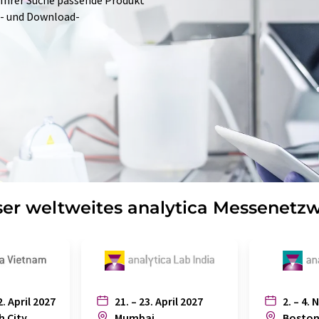
 Ihrer Suche passende Produkt
e- und Download-
er weltweites analytica Messenetz
2. April 2027
21. – 23. April 2027
2. – 4. 
h City
Mumbai
Bosto