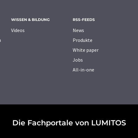
WISSEN & BILDUNG
RSS-FEEDS
Videos
News
n
Produkte
White paper
Jobs
All-in-one
Die Fachportale von LUMITOS