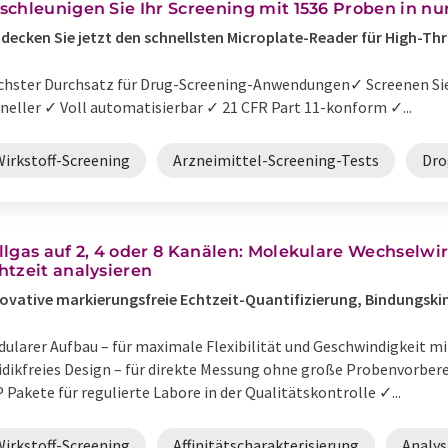
schleunigen Sie Ihr Screening mit 1536 Proben in n
decken Sie jetzt den schnellsten Microplate-Reader für High
hster Durchsatz für Drug-Screening-Anwendungen✓ Screenen Sie
neller ✓ Voll automatisierbar ✓ 21 CFR Part 11-konform ✓...
Wirkstoff-Screening
Arzneimittel-Screening-Tests
Dro
llgas auf 2, 4 oder 8 Kanälen: Molekulare Wechselw
htzeit analysieren
ovative markierungsfreie Echtzeit-Quantifizierung, Bindungskin
ularer Aufbau – für maximale Flexibilität und Geschwindigkeit mi
idikfreies Design – für direkte Messung ohne große Probenvorber
 Pakete für regulierte Labore in der Qualitätskontrolle ✓...
Wirkstoff-Screening
Affinitätscharakterisierung
Analys