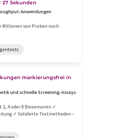
ur 27 Sekunden
-Throughput-Anwendungen
 Millionen von Proben noch
gentests
irkungen markierungsfrei in
etik und schnelle Screening-Assays
t 2, 4 oder 8 Biosensoren ✓
eitung ✓ Validierte Testmethoden –
atoren