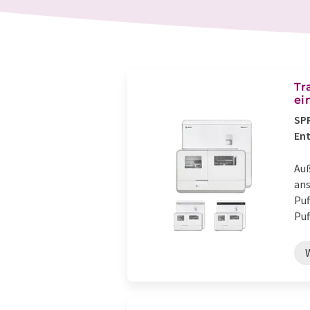
Tr
ei
SPR
En
Auß
ans
Puf
Puf