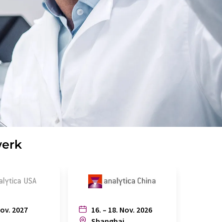
werk
Nov. 2027
16. – 18. Nov. 2026
6. – 
n
Shanghai
Joh