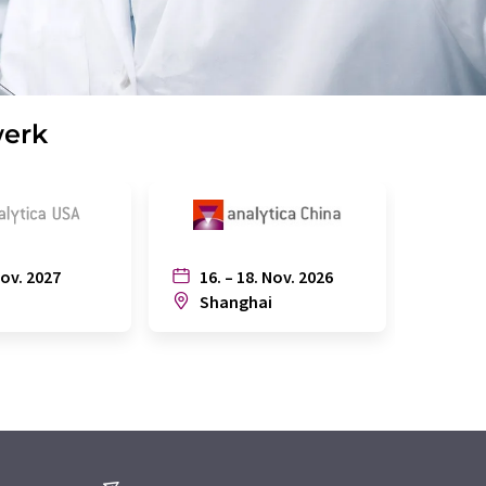
werk
Nov. 2027
16. – 18. Nov. 2026
6. – 
n
Shanghai
Joh