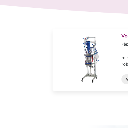
Vo
Fle
meh
rob