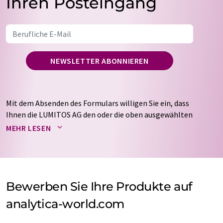
Ihren Posteingang
NEWSLETTER ABONNIEREN
Mit dem Absenden des Formulars willigen Sie ein, dass
Ihnen die LUMITOS AG den oder die oben ausgewählten
Newsletter per E-Mail zusendet. Ihre Daten werden
MEHR LESEN
nicht an Dritte weitergegeben. Die Speicherung und
Verarbeitung Ihrer Daten durch die LUMITOS AG erfolgt
auf Basis unserer
Datenschutzerklärung
. LUMITOS darf
Sie zum Zwecke der Werbung oder der Markt- und
Meinungsforschung per E-Mail kontaktieren. Ihre
Bewerben Sie Ihre Produkte auf
Einwilligung können Sie jederzeit ohne Angabe von
analytica-world.com
Gründen gegenüber der LUMITOS AG, Ernst-Augustin-
Str. 2, 12489 Berlin oder per E-Mail unter