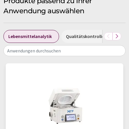
Produkte passend zu Ihrer
Anwendung auswählen
Lebensmittelanalytik
Qualitätskontrolle
Umwe
Anwendungen durchsuchen