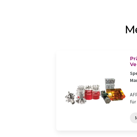
Me
Pr
Ve
Spe
Ma
AFP
für