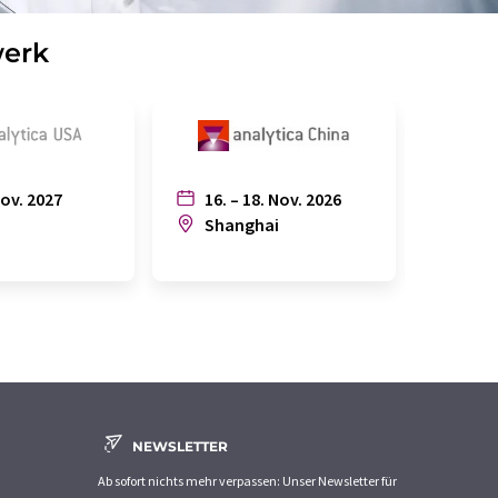
werk
Nov. 2027
16. – 18. Nov. 2026
6. – 
n
Shanghai
Joh
NEWSLETTER
Ab sofort nichts mehr verpassen: Unser Newsletter für