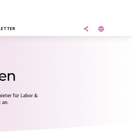
LETTER
fen
ieter für Labor &
 an.