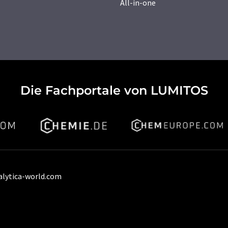
All-in-one
Die Fachportale von LUMITOS
alytica-world.com