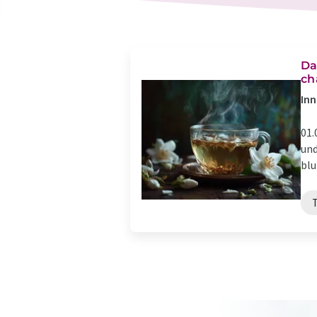
Da
ch
In
01.
und
blu