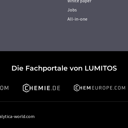
White paper
Jobs
All-in-one
Die Fachportale von LUMITOS
alytica-world.com