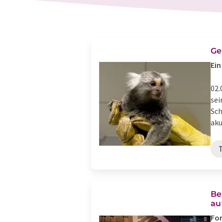
Ge
Ein
02.
sei
Sch
aku
Be
au
Fo