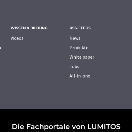
WISSEN & BILDUNG
RSS-FEEDS
Videos
News
n
Produkte
White paper
Jobs
All-in-one
Die Fachportale von LUMITOS