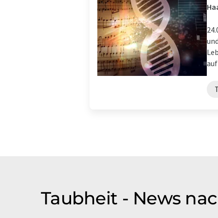
Ha
24.
und
Leb
auf 
Taubheit - News nac