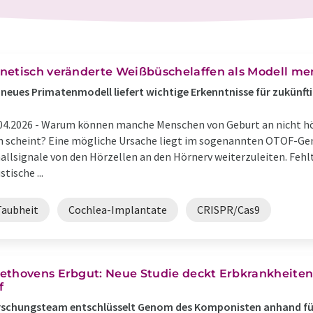
netisch veränderte Weißbüschelaffen als Modell me
 neues Primatenmodell liefert wichtige Erkenntnisse für zukünf
04.2026 -
Warum können manche Menschen von Geburt an nicht hör
n scheint? Eine mögliche Ursache liegt im sogenannten OTOF-Gen. 
allsignale von den Hörzellen an den Hörnerv weiterzuleiten. Feh
stische ...
Taubheit
Cochlea-Implantate
CRISPR/Cas9
ethovens Erbgut: Neue Studie deckt Erbkrankheite
f
rschungsteam entschlüsselt Genom des Komponisten anhand fü