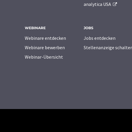
analytica USA
WEBINARE
JOBS
Webinare entdecken
Jobs entdecken
Webinare bewerben
Stellenanzeige schalte
Webinar-Übersicht