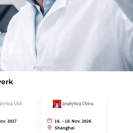
werk
Nov. 2027
16. – 18. Nov. 2026
6. – 
n
Shanghai
Joh