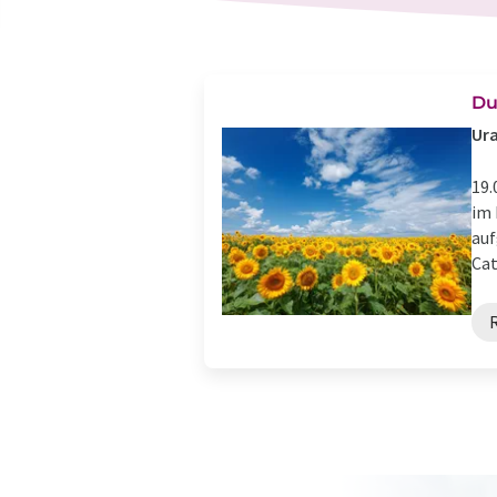
Du
Ura
19.
im 
auf
Cata