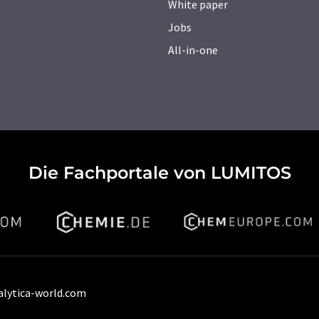
White paper
Jobs
All-in-one
Die Fachportale von LUMITOS
alytica-world.com