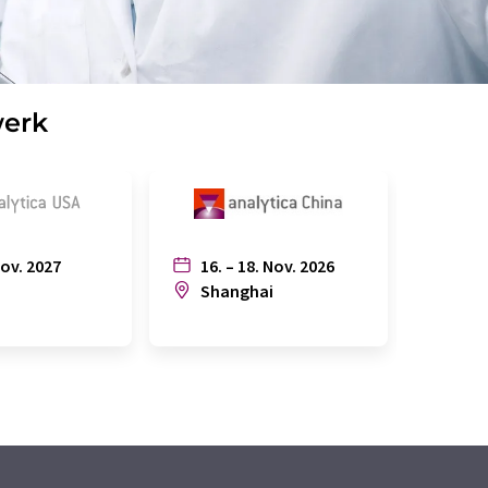
werk
Nov. 2027
16. – 18. Nov. 2026
6. – 
n
Shanghai
Joh