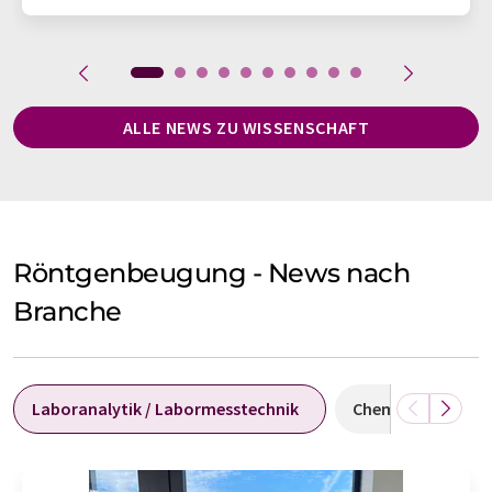
ALLE NEWS ZU WISSENSCHAFT
Röntgenbeugung - News nach
Branche
Laboranalytik / Labormesstechnik
Chemie
Bat