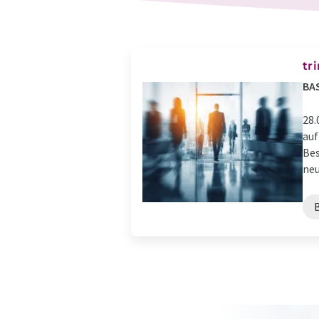
tr
BAS
28.
auf
Bes
neu