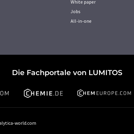
White paper
Jobs
All-in-one
Die Fachportale von LUMITOS
alytica-world.com