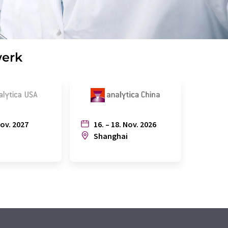
werk
Nov. 2027
16. – 18. Nov. 2026
6. – 
n
Shanghai
Joh