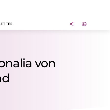
LETTER
onalia von
nd