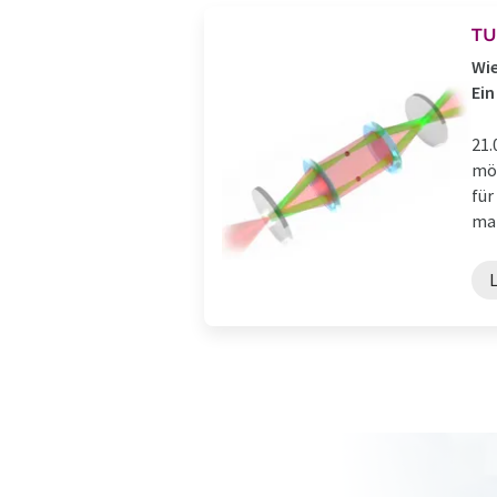
TU
Wie
Ein
21.
möc
für
man