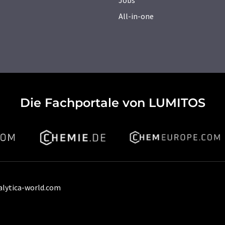
Jobs
All-in-one
Die Fachportale von LUMITOS
alytica-world.com