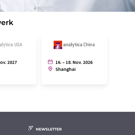
werk
Nov. 2027
16. – 18. Nov. 2026
6. – 
n
Shanghai
Joh
NEWSLETTER