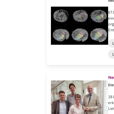
Ne
07.
ein
org
Ent
Ne
Die
18.
erk
Lie