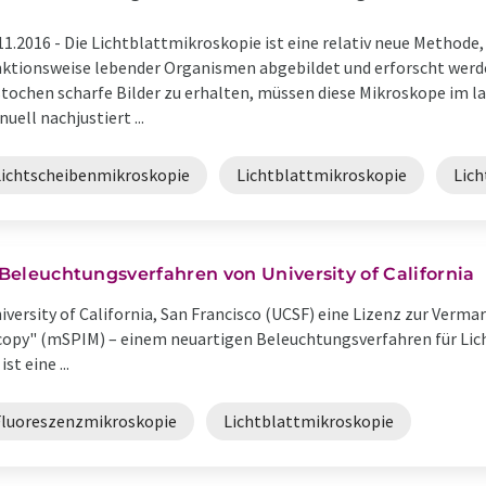
11.2016 -
Die Lichtblattmikroskopie ist eine relativ neue Methode,
ktionsweise lebender Organismen abgebildet und erforscht wer
tochen scharfe Bilder zu erhalten, müssen diese Mikroskope im 
uell nachjustiert ...
Lichtscheibenmikroskopie
Lichtblattmikroskopie
Lic
r Beleuchtungsverfahren von University of California
niversity of California, San Francisco (UCSF) eine Lizenz zur Verm
scopy" (mSPIM) – einem neuartigen Beleuchtungsverfahren für Lic
t eine ...
Fluoreszenzmikroskopie
Lichtblattmikroskopie