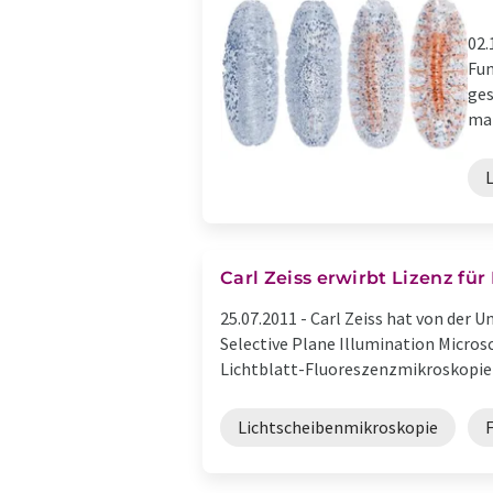
02.
Fun
ges
man
Carl Zeiss erwirbt Lizenz fü
25.07.2011 -
Carl Zeiss hat von der U
Selective Plane Illumination Micro
Lichtblatt-Fluoreszenzmikroskopie is
Lichtscheibenmikroskopie