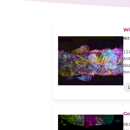
Wi
Mit
12.
Ant
daz
bio
Go
08.