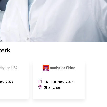
werk
Nov. 2027
16. – 18. Nov. 2026
6. – 
n
Shanghai
Joh