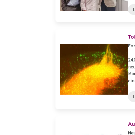
To
For
24.
neu
Mäu
eine
Au
Ne