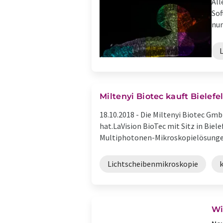
All
Sof
nun 
Miltenyi Biotec kauft Bielef
18.10.2018 -
Die Miltenyi Biotec Gm
hat.LaVision BioTec mit Sitz in Biele
Multiphotonen-Mikroskopielösungen 
Lichtscheibenmikroskopie
Wi