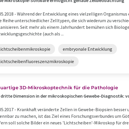
ue Mikroskopie-Software ermöglicht genaue Zellbeobachtung
05.2018 -
Während der Entwicklung eines vielzelligen Organismus e
e Reihe unterschiedlicher Zelltypen, die sich wiederum zu versc
anisieren. Seit mehr als einem Jahrhundert bemühen sich Biologe
wicklungsgeschichte (auch als ...
Lichtscheibenmikroskopie
embryonale Entwicklung
Lichtscheibenfluoreszenzmikroskopie
uartige 3D-Mikroskoptechnik für die Pathologie
 dritte Dimension in der mikroskopischen Gewebe-Diagnostik: 
05.2017 -
Krankhaft veränderte Zellen in Gewebe-Biopsien besser 
ennbar zu machen, ist das Ziel eines Forschungsverbundes um Göt
fern soll solche Bilder ein neues 'Lichtscheiben'-Mikroskop für d