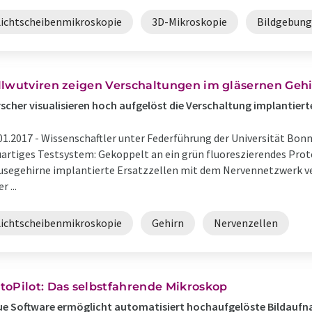
Lichtscheibenmikroskopie
3D-Mikroskopie
Bildgebung
llwutviren zeigen Verschaltungen im gläsernen Geh
scher visualisieren hoch aufgelöst die Verschaltung implantiert
01.2017 -
Wissenschaftler unter Federführung der Universität Bonn
artiges Testsystem: Gekoppelt an ein grün fluoreszierendes Protei
segehirne implantierte Ersatzzellen mit dem Nervennetzwerk ve
r ...
Lichtscheibenmikroskopie
Gehirn
Nervenzellen
toPilot: Das selbstfahrende Mikroskop
ue Software ermöglicht automatisiert hochaufgelöste Bildauf