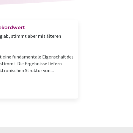
Rekordwert
g ab, stimmt aber mit älteren
 eine funda­men­tale Eigen­schaft des
stimmt. Die Ergeb­nisse liefern
tro­ni­schen Struktur von ...