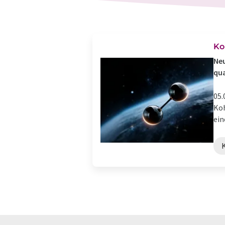
Ko
Neu
qu
05.
Koh
ein