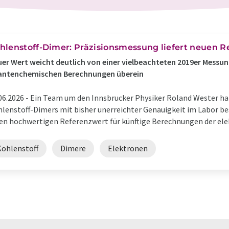
hlenstoff-Dimer: Präzisionsmessung liefert neuen 
er Wert weicht deutlich von einer vielbeachteten 2019er Messun
antenchemischen Berechnungen überein
06.2026 -
Ein Team um den Inns­bru­cker Physiker Roland Wester hat
len­stoff-Dimers mit bisher uner­reichter Genau­ig­keit im Labor be
en hoch­wer­tigen Referenz­wert für künf­tige Berech­nungen der elek­
Kohlenstoff
Dimere
Elektronen