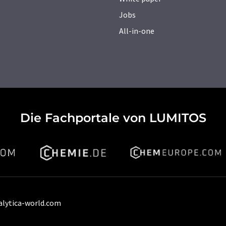
Jobs
All-in-one
Die Fachportale von LUMITOS
alytica-world.com