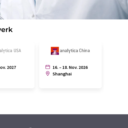
werk
Nov. 2027
16. – 18. Nov. 2026
6. – 
n
Shanghai
Joh