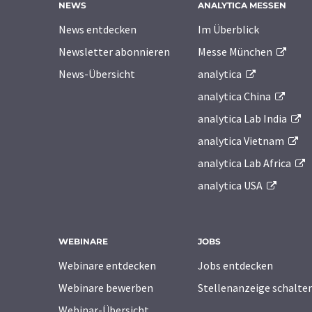
NEWS
ANALYTICA MESSEN
News entdecken
Im Überblick
Newsletter abonnieren
Messe München
News-Übersicht
analytica
analytica China
analytica Lab India
analytica Vietnam
analytica Lab Africa
analytica USA
WEBINARE
JOBS
Webinare entdecken
Jobs entdecken
Webinare bewerben
Stellenanzeige schalte
Webinar-Übersicht