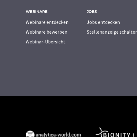
WEBINARE
JOBS
Webinare entdecken
Jobs entdecken
Webinare bewerben
Stellenanzeige schalte
Webinar-Übersicht