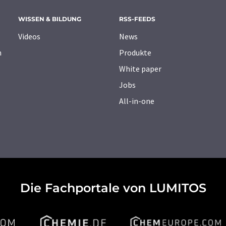
WISSEN & BILDUNG
RSS-FEEDS
Videos
News
n
Produkte
White paper
Jobs
All-in-one
Die Fachportale von LUMITOS