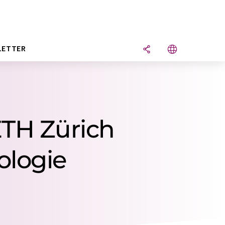
LETTER
ETH Zürich
ologie