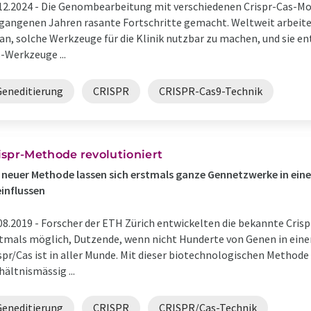
12.2024 -
Die Genombearbeitung mit verschiedenen Crispr-Cas-Mo
gangenen Jahren rasante Fortschritte gemacht. Weltweit arbeite
an, solche Werkzeuge für die Klinik nutzbar zu machen, und sie ent
-Werkzeuge ...
Geneditierung
CRISPR
CRISPR-Cas9-Technik
ispr-Methode revolutioniert
 neuer Methode lassen sich erstmals ganze Gennetzwerke in ein
influssen
08.2019 -
Forscher der ETH Zürich entwickelten die bekannte Crisp
tmals möglich, Dutzende, wenn nicht Hunderte von Genen in einer 
spr/Cas ist in aller Munde. Mit dieser biotechnologischen Methode 
hältnismässig ...
Geneditierung
CRISPR
CRISPR/Cas-Technik