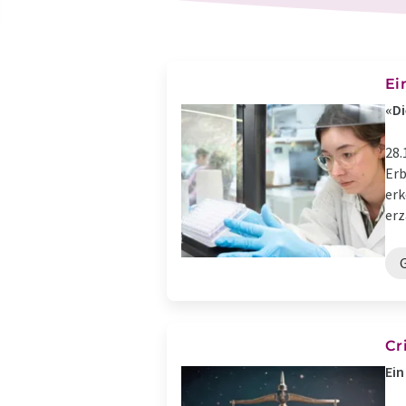
Ei
«Di
28.
Erb
erk
erzä
Cr
Ein