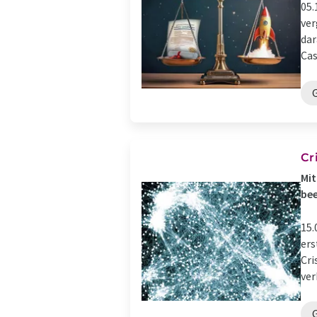
05.
ver
dar
Cas
Cr
Mit
bee
15.
ers
Cri
ver