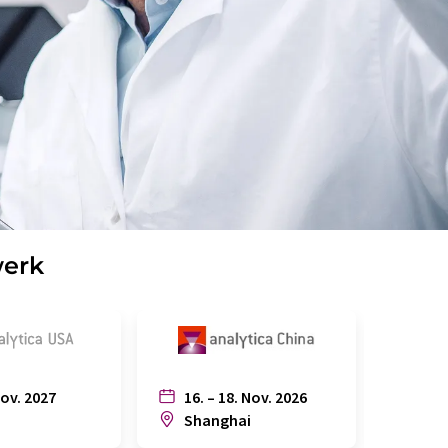
werk
Nov. 2027
16. – 18. Nov. 2026
6. – 
n
Shanghai
Joh