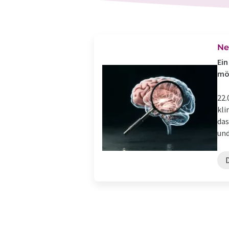
Ne
Ein
mö
22.
kli
das
und 