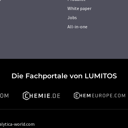
White paper
Jobs
All-in-one
Die Fachportale von LUMITOS
alytica-world.com