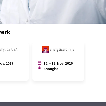
werk
Nov. 2027
16. – 18. Nov. 2026
6. – 
n
Shanghai
Joh