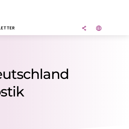
LETTER
eutschland
stik