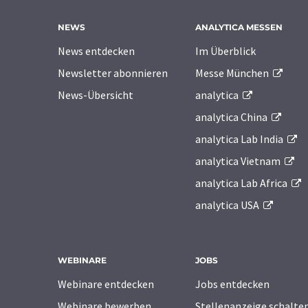
NEWS
ANALYTICA MESSEN
News entdecken
Im Überblick
Newsletter abonnieren
Messe München
News-Übersicht
analytica
analytica China
analytica Lab India
analytica Vietnam
analytica Lab Africa
analytica USA
WEBINARE
JOBS
Webinare entdecken
Jobs entdecken
Webinare bewerben
Stellenanzeige schalte