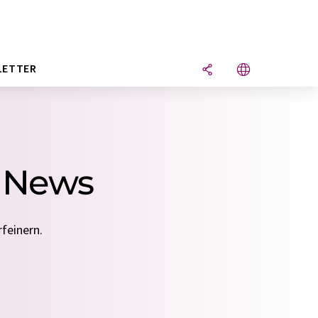
LETTER
1 News
feinern.