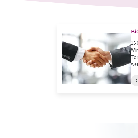
Bi
15.
Wir
Tor
wei
C