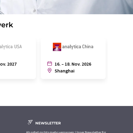
werk
Nov. 2027
16. – 18. Nov. 2026
6. – 
n
Shanghai
Joh
NEWSLETTER
Ab sofort nichts mehr verpassen: Unser Newsletter für