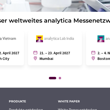
er weltweites analytica Messenetz
2. April 2027
21. – 23. April 2027
2. – 4. 
h City
Mumbai
Bosto
PRODUKTE
WHITE PAPER
Produkte entdecken
White Paper entdecken