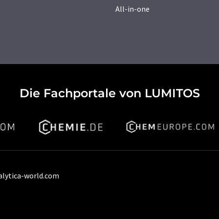
All-in-one
Die Fachportale von LUMITOS
alytica-world.com