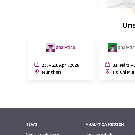
Uns
25. – 28. April 2028
31. März – 
München
Ho Chi Min
NEWS
ANALYTICA MESSEN
News entdecken
Im Überblick