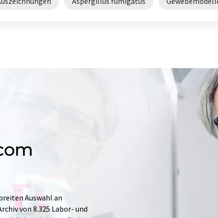
Auszeichnungen
Aspergillus fumigatus
Gewebemodell
.com
 breiten Auswahl an
rchiv von 8.325 Labor- und