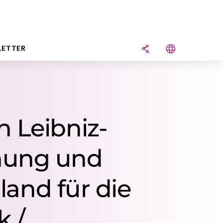
LETTER
 Leibniz-
chung und
land für die
k /