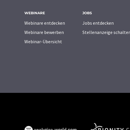
WEBINARE
JOBS
Webinare entdecken
Jobs entdecken
Webinare bewerben
Stellenanzeige schalte
Webinar-Übersicht