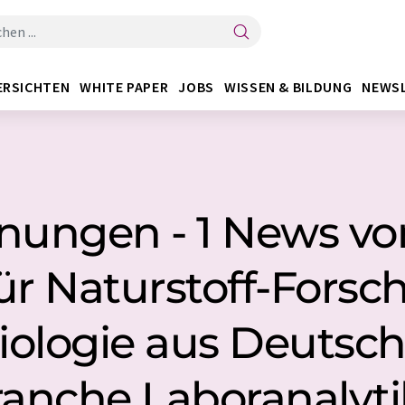
ERSICHTEN
WHITE PAPER
JOBS
WISSEN & BILDUNG
NEWS
nungen - 1 News von
 für Naturstoff-Fors
iologie aus Deutsch
anche Laboranalyti