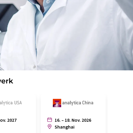
werk
Nov. 2027
16. – 18. Nov. 2026
6. – 
n
Shanghai
Joh