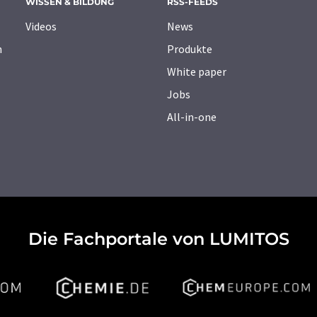
WISSEN & BILDUNG
RSS-FEEDS
Videos
News
n
Produkte
White paper
Jobs
All-in-one
Die Fachportale von LUMITOS