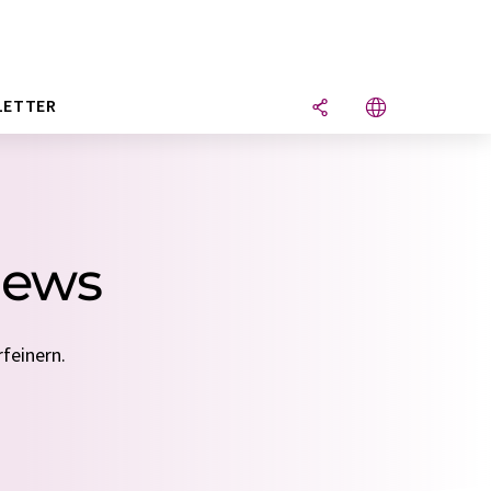
LETTER
News
feinern.