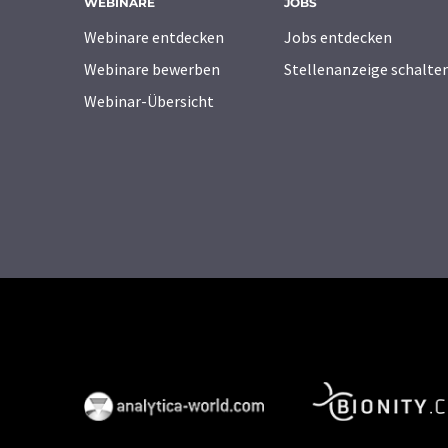
WEBINARE
JOBS
Webinare entdecken
Jobs entdecken
Webinare bewerben
Stellenanzeige schalte
Webinar-Übersicht