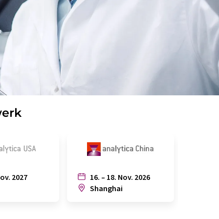
werk
Nov. 2027
16. – 18. Nov. 2026
6. – 
n
Shanghai
Joh