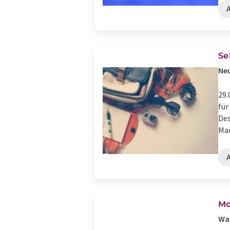
Se
Ne
29.
für
Des
Mar
Mo
Wan