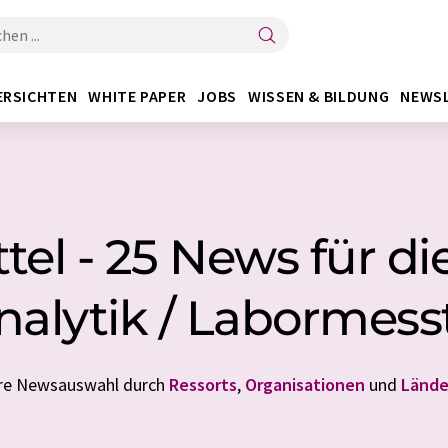
ERSICHTEN
WHITE PAPER
JOBS
WISSEN & BILDUNG
NEWS
tel - 25 News für d
nalytik / Labormess
Ihre Newsauswahl durch
Ressorts
,
Organisationen
und
Lände