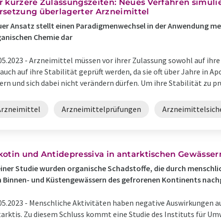
r kürzere Zulassungszeiten: Neues Verfahren simulie
rsetzung überlagerter Arzneimittel
er Ansatz stellt einen Paradigmenwechsel in der Anwendung m
ganischen Chemie dar
05.2023 -
Arzneimittel müssen vor ihrer Zulassung sowohl auf ihr
 auch auf ihre Stabilität geprüft werden, da sie oft über Jahre in
ern und sich dabei nicht verändern dürfen. Um ihre Stabilität zu prü
Arzneimittel
Arzneimittelprüfungen
Arzneimittelsich
kotin und Antidepressiva in antarktischen Gewässe
einer Studie wurden organische Schadstoffe, die durch menschlic
 Binnen- und Küstengewässern des gefrorenen Kontinents nac
05.2023 -
Menschliche Aktivitäten haben negative Auswirkungen auf
arktis. Zu diesem Schluss kommt eine Studie des Instituts für U