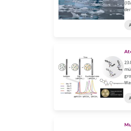
(ID
der
At
23.
müs
gro
Was
Mu