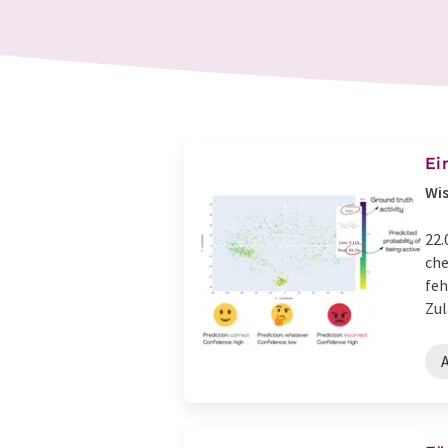
Ei
Wis
22.
che
feh
Zul