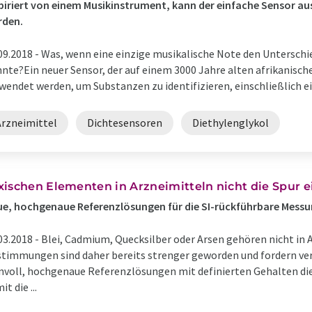
piriert von einem Musikinstrument, kann der einfache Sensor au
rden.
09.2018 -
Was, wenn eine einzige musikalische Note den Untersch
nte?Ein neuer Sensor, der auf einem 3000 Jahre alten afrikanisc
wendet werden, um Substanzen zu identifizieren, einschließlich eine
Arzneimittel
Dichtesensoren
Diethylenglykol
xischen Elementen in Arzneimitteln nicht die Spur e
e, hochgenaue Referenzlösungen für die SI-rückführbare Mess
03.2018 -
Blei, Cadmium, Quecksilber oder Arsen gehören nicht in 
timmungen sind daher bereits strenger geworden und fordern ver
nvoll, hochgenaue Referenzlösungen mit definierten Gehalten die
it die ...