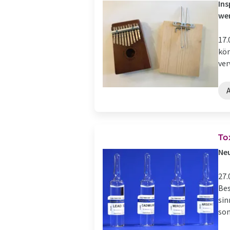
Ins
we
17.
kön
ver
To
Neu
27.
Bes
sin
som