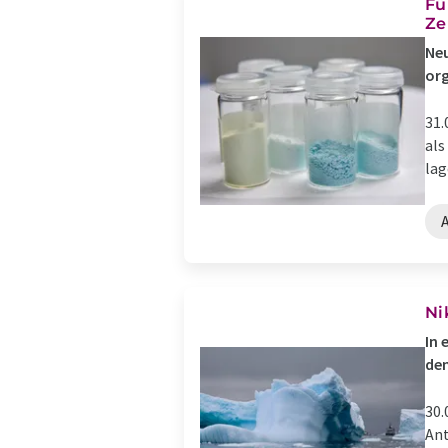
Fü
Ze
Neu
or
31.
als
lag
Ni
In 
den
30.
Ant