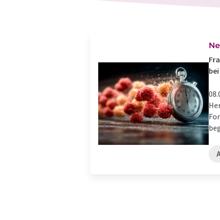
Ne
Fra
bei
08.
Her
For
beg