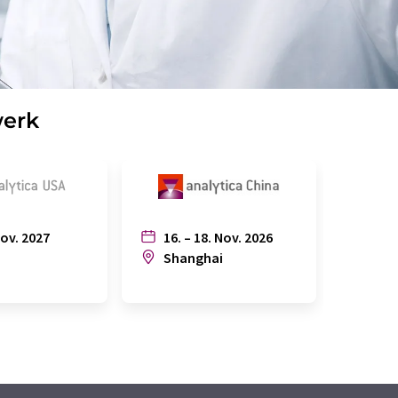
werk
Nov. 2027
16. – 18. Nov. 2026
6. – 
n
Shanghai
Joh