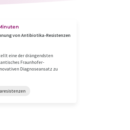
 Minuten
nnung von Antibiotika-Resistenzen
ellt eine der drängendsten
lantisches Fraunhofer-
nnovativen Diagnoseansatz zu
karesistenzen