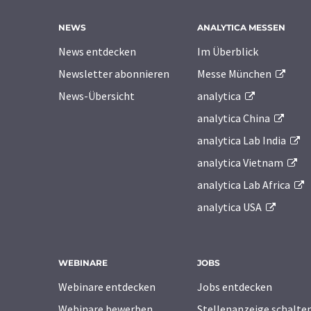
NEWS
ANALYTICA MESSEN
News entdecken
Im Überblick
Newsletter abonnieren
Messe München
News-Übersicht
analytica
analytica China
analytica Lab India
analytica Vietnam
analytica Lab Africa
analytica USA
WEBINARE
JOBS
Webinare entdecken
Jobs entdecken
Webinare bewerben
Stellenanzeige schalte