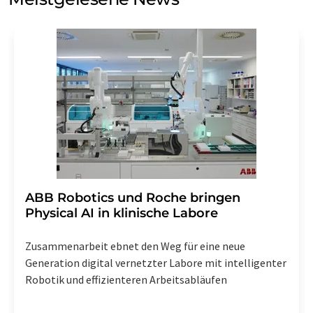
Einwilligung können Sie jederzeit ohne Angabe von
Gründen gegenüber der LUMITOS AG, Ernst-Augustin-
Str. 2, 12489 Berlin oder per E-Mail unter
widerruf@lumitos.com
mit Wirkung für die Zukunft
widerrufen. Zudem ist in jeder E-Mail ein Link zur
Abbestellung des entsprechenden Newsletters
enthalten.
​​​​​​​ABB Robotics und Roche bringen
Physical AI in klinische Labore
Zusammenarbeit ebnet den Weg für eine neue
Generation digital vernetzter Labore mit intelligenter
Robotik und effizienteren Arbeitsabläufen