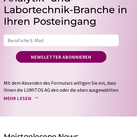
Labortechnik-Branche in
Ihren Posteingang
NEWSLETTER ABONNIEREN
Mit dem Absenden des Formulars willigen Sie ein, dass
Ihnen die LUMITOS AG den oder die oben ausgewählten
Newsletter per E-Mail zusendet. Ihre Daten werden
MEHR LESEN
nicht an Dritte weitergegeben. Die Speicherung und
Verarbeitung Ihrer Daten durch die LUMITOS AG erfolgt
auf Basis unserer
Datenschutzerklärung
. LUMITOS darf
Sie zum Zwecke der Werbung oder der Markt- und
Meinungsforschung per E-Mail kontaktieren. Ihre
Meistgelesene News