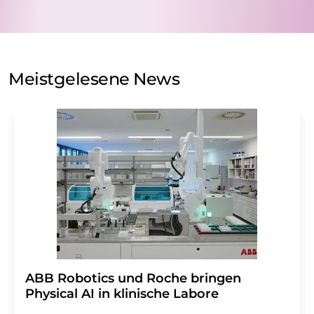
nicht an Dritte weitergegeben. Die Speicherung und
Verarbeitung Ihrer Daten durch die LUMITOS AG erfolgt
auf Basis unserer
Datenschutzerklärung
. LUMITOS darf
Sie zum Zwecke der Werbung oder der Markt- und
Meinungsforschung per E-Mail kontaktieren. Ihre
Meistgelesene News
Einwilligung können Sie jederzeit ohne Angabe von
Gründen gegenüber der LUMITOS AG, Ernst-Augustin-
Str. 2, 12489 Berlin oder per E-Mail unter
widerruf@lumitos.com
mit Wirkung für die Zukunft
widerrufen. Zudem ist in jeder E-Mail ein Link zur
Abbestellung des entsprechenden Newsletters
enthalten.
​​​​​​​ABB Robotics und Roche bringen
Physical AI in klinische Labore