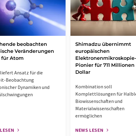
chende beobachten
Shimadzu übernimmt
ische Veränderungen
europäischen
 für Atom
Elektronenmikroskopie
Pionier für 711 Millionen
Dollar
liefert Ansatz für die
eit-Beobachtung
Kombination soll
onischer Dynamiken und
Komplettlösungen für Halble
ülschwingungen
Biowissenschaften und
Materialwissenschaften
ermöglichen
 LESEN
NEWS LESEN