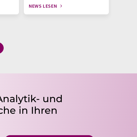
NEWS LESEN
NEWS L
Analytik- und
he in Ihren