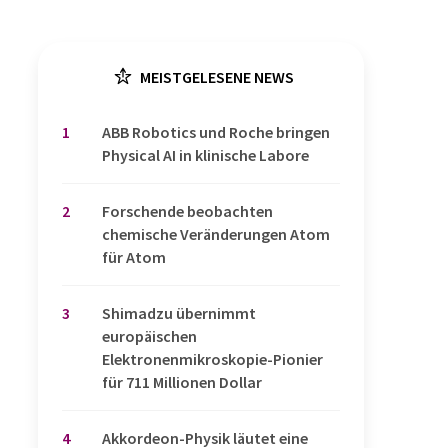
MEISTGELESENE NEWS
1
​​​​​​​ABB Robotics und Roche bringen
Physical AI in klinische Labore
2
Forschende beobachten
chemische Veränderungen Atom
für Atom
3
Shimadzu übernimmt
europäischen
Elektronenmikroskopie-Pionier
für 711 Millionen Dollar
4
Akkordeon-Physik läutet eine