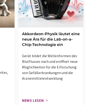
Akkordeon-Physik läutet eine
Ein neu
neue Ära für die Lab-on-a-
Mikrob
Chip-Technologie ein
Metabo
-
Gerät bildet die Wellenformen des
Blutflusses nach und eröffnet neue
Möglichkeiten für die Erforschung
iter,
von Gefäßerkrankungen und die
Arzneimittelentwicklung
NEWS LESEN
NEWS L