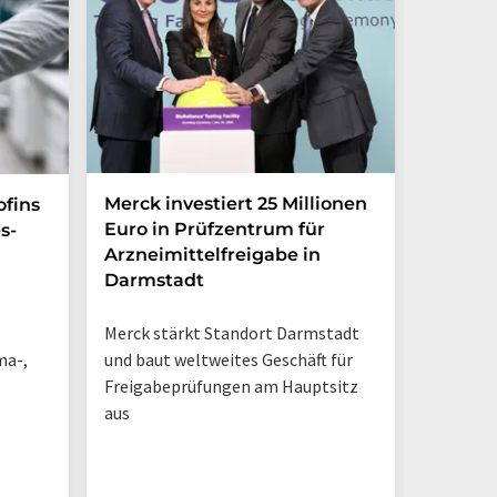
Merck investiert 25 Millionen
Magrit
ofins
Euro in Prüfzentrum für
und br
s-
Arzneimittelfreigabe in
Photoh
Darmstadt
den La
Merck stärkt Standort Darmstadt
„So sieh
ma-,
und baut weltweites Geschäft für
Tisch-NM
Freigabeprüfungen am Hauptsitz
geschieh
aus