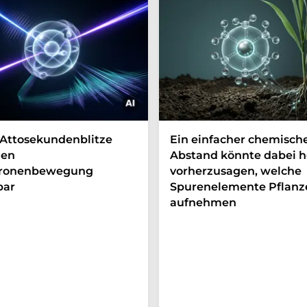
Attosekundenblitze
Ein einfacher chemisch
en
Abstand könnte dabei h
tronenbewegung
vorherzusagen, welche
bar
Spurenelemente Pflanz
aufnehmen