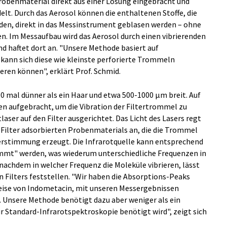
benmaterial direkt aus einer Lösung eingebracht und
lt. Durch das Aerosol können die enthaltenen Stoffe, die
den, direkt in das Messinstrument geblasen werden – ohne
en. Im Messaufbau wird das Aerosol durch einen vibrierenden
und haftet dort an. "Unsere Methode basiert auf
ann sich diese wie kleinste perforierte Trommeln
ieren können", erklärt Prof. Schmid.
000 mal dünner als ein Haar und etwa 500-1000 µm breit. Auf
en aufgebracht, um die Vibration der Filtertrommel zu
aser auf den Filter ausgerichtet. Das Licht des Lasers regt
 Filter adsorbierten Probenmaterials an, die die Trommel
rstimmung erzeugt. Die Infrarotquelle kann entsprechend
mmt" werden, was wiederum unterschiedliche Frequenzen in
 nachdem in welcher Frequenz die Moleküle vibrieren, lässt
 Filters feststellen. "Wir haben die Absorptions-Peaks
ise von Indometacin, mit unseren Messergebnissen
. Unsere Methode benötigt dazu aber weniger als ein
r Standard-Infrarotspektroskopie benötigt wird", zeigt sich