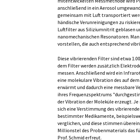
mitentwickelten Messmethode wird Pro
anschließend in ein Aerosol umgewande
gemeinsam mit Luft transportiert wer
händische Verunreinigungen zu riskier
Luftfilter aus Siliziumnitrit geblasen 
nanomechanischen Resonatoren. Man k
vorstellen, die auch entsprechend vibr
Diese vibrierenden Filter sind etwa 1.
dem Filter werden zusätzlich Elektrod
messen. Anschließend wird ein Infrarotl
eine molekulare Vibration des auf dem
erwärmt und dadurch eine messbare Ve
ihres Frequenzspektrums "durchgesti
der Vibration der Moleküle erzeugt. Je
sich eine Verstimmung des vibrierenden
bestimmter Medikamente, beispielswe
verglichen, und diese stimmen überein
Millionstel des Probenmaterials das fü
Prof. Schmid erfreut.