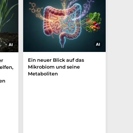
Ein neuer Blick auf das
Der P-t
er
Mikrobiom und seine
Biomark
elfen,
Metaboliten
überra
en