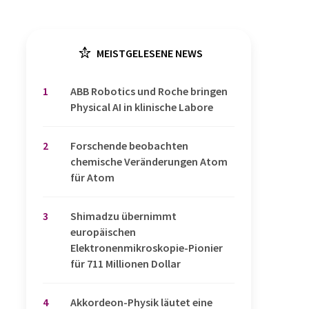
MEISTGELESENE NEWS
1
​​​​​​​ABB Robotics und Roche bringen
Physical AI in klinische Labore
2
Forschende beobachten
chemische Veränderungen Atom
für Atom
3
Shimadzu übernimmt
europäischen
Elektronenmikroskopie-Pionier
für 711 Millionen Dollar
4
Akkordeon-Physik läutet eine