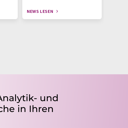
NEWS LESEN
NEWS L
Analytik- und
he in Ihren