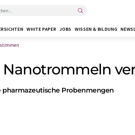
ERSICHTEN
WHITE PAPER
JOBS
WISSEN & BILDUNG
NEWS
rstimmen
 Nanotrommeln ve
te pharmazeutische Probenmengen