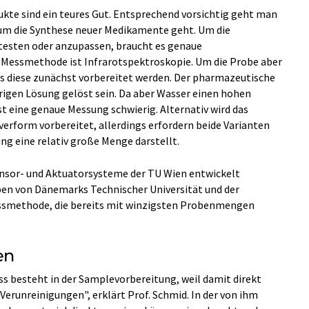
kte sind ein teures Gut. Entsprechend vorsichtig geht man
 um die Synthese neuer Medikamente geht. Um die
sten oder anzupassen, braucht es genaue
 Messmethode ist Infrarotspektroskopie. Um die Probe aber
s diese zunächst vorbereitet werden. Der pharmazeutische
srigen Lösung gelöst sein. Da aber Wasser einen hohen
st eine genaue Messung schwierig. Alternativ wird das
verform vorbereitet, allerdings erfordern beide Varianten
ng eine relativ große Menge darstellt.
Sensor- und Aktuatorsysteme der TU Wien entwickelt
n von Dänemarks Technischer Universität und der
ssmethode, die bereits mit winzigsten Probenmengen
en
s besteht in der Samplevorbereitung, weil damit direkt
erunreinigungen", erklärt Prof. Schmid. In der von ihm