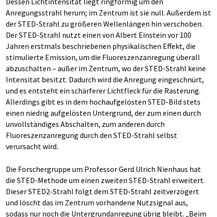
Dessen Lichtintensität liegt ringförmig um den
Anregungsstrahl herum; im Zentrum ist sie null. Außerdem ist
der STED-Strahl zu größeren Wellenlängen hin verschoben.
Der STED-Strahl nutzt einen von Albert Einstein vor 100
Jahren erstmals beschriebenen physikalischen Effekt, die
stimulierte Emission, um die Fluoreszenzanregung überall
abzuschalten – außer im Zentrum, wo der STED-Strahl keine
Intensität besitzt. Dadurch wird die Anregung eingeschnürt,
und es entsteht ein schärferer Lichtfleck für die Rasterung.
Allerdings gibt es in dem hochaufgelösten STED-Bild stets
einen niedrig aufgelösten Untergrund, der zum einen durch
unvollständiges Abschalten, zum anderen durch
Fluoreszenzanregung durch den STED-Strahl selbst
verursacht wird.
Die Forschergruppe um Professor Gerd Ulrich Nienhaus hat
die STED-Methode um einen zweiten STED-Strahl erweitert.
Dieser STED2-Strahl folgt dem STED-Strahl zeitverzögert
und löscht das im Zentrum vorhandene Nutzsignal aus,
sodass nur noch die Untergrundanregung übrig bleibt. „Beim