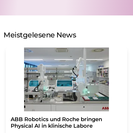
nicht an Dritte weitergegeben. Die Speicherung und
Verarbeitung Ihrer Daten durch die LUMITOS AG erfolgt
auf Basis unserer
Datenschutzerklärung
. LUMITOS darf
Sie zum Zwecke der Werbung oder der Markt- und
Meinungsforschung per E-Mail kontaktieren. Ihre
Meistgelesene News
Einwilligung können Sie jederzeit ohne Angabe von
Gründen gegenüber der LUMITOS AG, Ernst-Augustin-
Str. 2, 12489 Berlin oder per E-Mail unter
widerruf@lumitos.com
mit Wirkung für die Zukunft
widerrufen. Zudem ist in jeder E-Mail ein Link zur
Abbestellung des entsprechenden Newsletters
enthalten.
​​​​​​​ABB Robotics und Roche bringen
Physical AI in klinische Labore