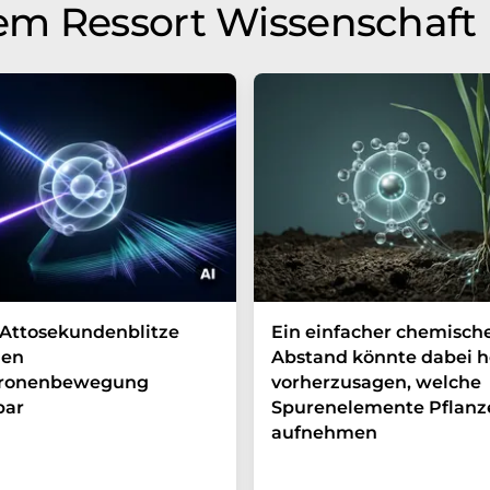
em Ressort Wissenschaft
Attosekundenblitze
Ein einfacher chemisch
en
Abstand könnte dabei h
tronenbewegung
vorherzusagen, welche
bar
Spurenelemente Pflanz
aufnehmen