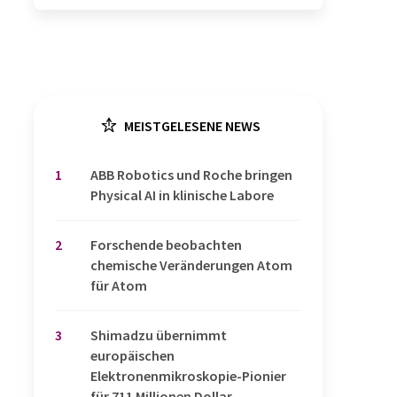
MEISTGELESENE NEWS
1
​​​​​​​ABB Robotics und Roche bringen
Physical AI in klinische Labore
2
Forschende beobachten
chemische Veränderungen Atom
für Atom
3
Shimadzu übernimmt
europäischen
Elektronenmikroskopie-Pionier
für 711 Millionen Dollar