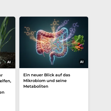
Ein neuer Blick auf das
Der P-t
er
Mikrobiom und seine
Biomark
elfen,
Metaboliten
überra
en