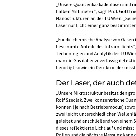
„Unsere Quantenkaskadenlaser sind ri
halben Millimeter“, sagt Prof. Gottfri
Nanostrukturen an der TU Wien. „Seine
Laser nur Licht einer ganz bestimmten
„Für die chemische Analyse von Gasen i
bestimmte Anteile des Infrarotlichts“
Technologien und Analytik der TU Wien
man ein Gas daher zuverlässig detektie
benötigt sowie ein Detektor, der misst
Der Laser, der auch de
„Unsere Mikrostruktur besitzt den groß
Rolf Szedlak. Zwei konzentrische Qua
können (je nach Betriebsmodus) sowohl
zwei leicht unterschiedlichen Wellenlä
geleitet und anschließend von einem S
dieses reflektierte Licht auf und misst
Rollen und die nächste Messung kann 