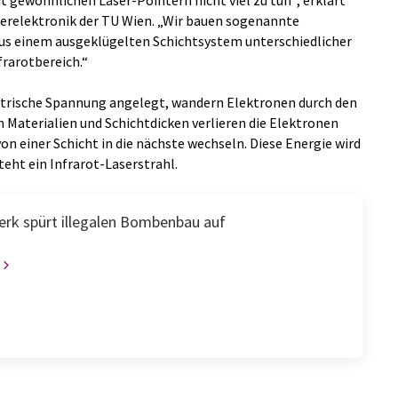
it gewöhnlichen Laser-Pointern nicht viel zu tun“, erklärt
perelektronik der TU Wien. „Wir bauen sogenannte
us einem ausgeklügelten Schichtsystem unterschiedlicher
frarotbereich.“
ektrische Spannung angelegt, wandern Elektronen durch den
 Materialien und Schichtdicken verlieren die Elektronen
on einer Schicht in die nächste wechseln. Diese Energie wird
eht ein Infrarot-Laserstrahl.
rk spürt illegalen Bombenbau auf