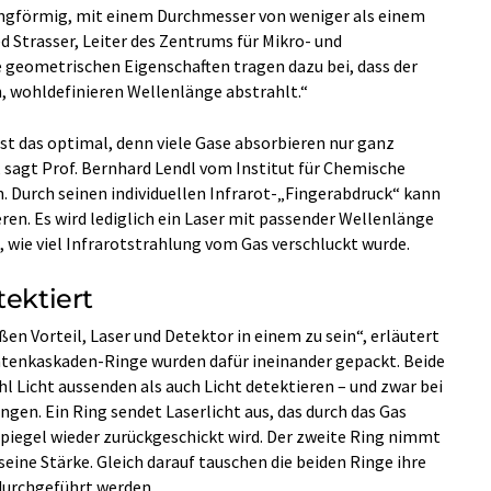
ngförmig, mit einem Durchmesser von weniger als einem
ed Strasser, Leiter des Zentrums für Mikro- und
 geometrischen Eigenschaften tragen dazu bei, dass der
, wohldefinieren Wellenlänge abstrahlt.“
st das optimal, denn viele Gase absorbieren nur ganz
, sagt Prof. Bernhard Lendl vom Institut für Chemische
. Durch seinen individuellen Infrarot-„Fingerabdruck“ kann
ren. Es wird lediglich ein Laser mit passender Wellenlänge
, wie viel Infrarotstrahlung vom Gas verschluckt wurde.
tektiert
en Vorteil, Laser und Detektor in einem zu sein“, erläutert
ntenkaskaden-Ringe wurden dafür ineinander gepackt. Beide
 Licht aussenden als auch Licht detektieren – und zwar bei
ngen. Ein Ring sendet Laserlicht aus, das durch das Gas
piegel wieder zurückgeschickt wird. Der zweite Ring nimmt
 seine Stärke. Gleich darauf tauschen die beiden Ringe ihre
durchgeführt werden.