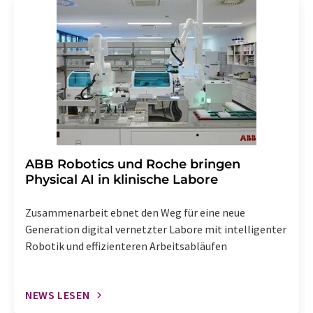
Str. 2, 12489 Berlin oder per E-Mail unter
widerruf@lumitos.com
mit Wirkung für die Zukunft
widerrufen. Zudem ist in jeder E-Mail ein Link zur
Abbestellung des entsprechenden Newsletters
enthalten.
​​​​​​​ABB Robotics und Roche bringen
Physical AI in klinische Labore
Zusammenarbeit ebnet den Weg für eine neue
Generation digital vernetzter Labore mit intelligenter
Robotik und effizienteren Arbeitsabläufen
NEWS LESEN