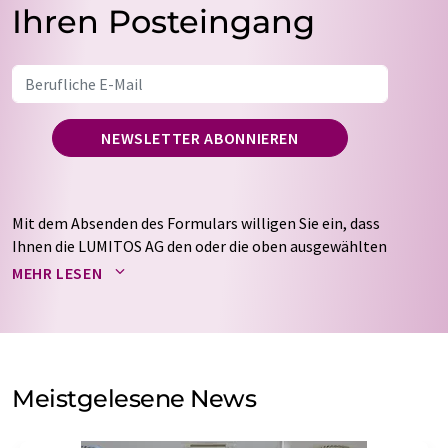
Ihren Posteingang
NEWSLETTER ABONNIEREN
Mit dem Absenden des Formulars willigen Sie ein, dass
Ihnen die LUMITOS AG den oder die oben ausgewählten
Newsletter per E-Mail zusendet. Ihre Daten werden
MEHR LESEN
nicht an Dritte weitergegeben. Die Speicherung und
Verarbeitung Ihrer Daten durch die LUMITOS AG erfolgt
auf Basis unserer
Datenschutzerklärung
. LUMITOS darf
Sie zum Zwecke der Werbung oder der Markt- und
Meinungsforschung per E-Mail kontaktieren. Ihre
Meistgelesene News
Einwilligung können Sie jederzeit ohne Angabe von
Gründen gegenüber der LUMITOS AG, Ernst-Augustin-