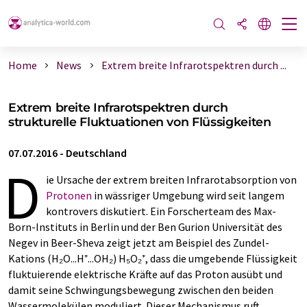
Home
News
Extrem breite Infrarotspektren durch ...
Extrem breite Infrarotspektren durch
strukturelle Fluktuationen von Flüssigkeiten
07.07.2016
-
Deutschland
D
ie Ursache der extrem breiten Infrarotabsorption von
Protonen
in wässriger Umgebung wird seit langem
kontrovers diskutiert. Ein Forscherteam des Max-
Born-Instituts in Berlin und der Ben Gurion Universität des
Negev in Beer-Sheva zeigt jetzt am Beispiel des Zundel-
Kations (H₂O...H⁺...OH₂) H₅O₂⁺, dass die umgebende Flüssigkeit
fluktuierende elektrische Kräfte auf das Proton ausübt und
damit seine Schwingungsbewegung zwischen den beiden
Wassermolekülen moduliert. Dieser Mechanismus ruft