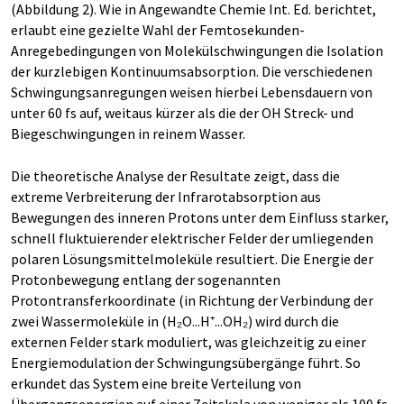
(Abbildung 2). Wie in Angewandte Chemie Int. Ed. berichtet,
erlaubt eine gezielte Wahl der Femtosekunden-
Anregebedingungen von Molekülschwingungen die Isolation
der kurzlebigen Kontinuumsabsorption. Die verschiedenen
Schwingungsanregungen weisen hierbei Lebensdauern von
unter 60 fs auf, weitaus kürzer als die der OH Streck- und
Biegeschwingungen in reinem Wasser.
Die theoretische Analyse der Resultate zeigt, dass die
extreme Verbreiterung der Infrarotabsorption aus
Bewegungen des inneren Protons unter dem Einfluss starker,
schnell fluktuierender elektrischer Felder der umliegenden
polaren Lösungsmittelmoleküle resultiert. Die Energie der
Protonbewegung entlang der sogenannten
Protontransferkoordinate (in Richtung der Verbindung der
zwei Wassermoleküle in (H₂O...H⁺...OH₂) wird durch die
externen Felder stark moduliert, was gleichzeitig zu einer
Energiemodulation der Schwingungsübergänge führt. So
erkundet das System eine breite Verteilung von
Übergangsenergien auf einer Zeitskala von weniger als 100 fs.