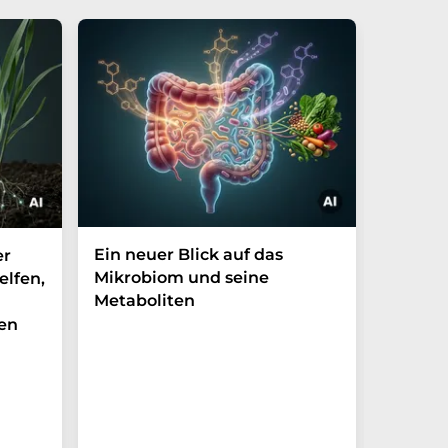
Ein neuer Blick auf das
Der P-t
er
Mikrobiom und seine
Biomark
elfen,
Metaboliten
überra
en