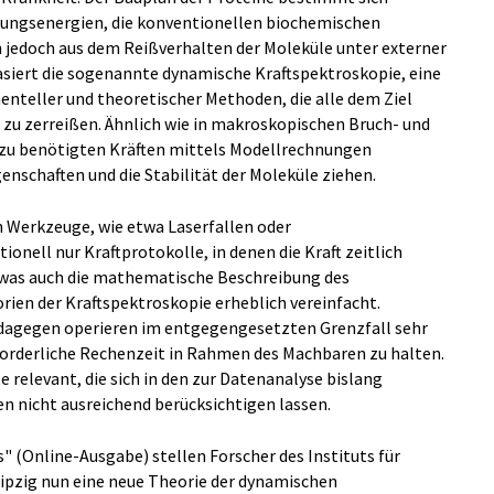
ungsenergien, die konventionellen biochemischen
h jedoch aus dem Reißverhalten der Moleküle unter externer
 basiert die sogenannte dynamische Kraftspektroskopie, eine
nteller und theoretischer Methoden, die alle dem Ziel
t zu zerreißen. Ähnlich wie in makroskopischen Bruch- und
dazu benötigten Kräften mittels Modellrechnungen
enschaften und die Stabilität der Moleküle ziehen.
 Werkzeuge, wie etwa Laserfallen oder
onell nur Kraftprotokolle, in denen die Kraft zeitlich
 was auch die mathematische Beschreibung des
ien der Kraftspektroskopie erheblich vereinfacht.
agegen operieren im entgegengesetzten Grenzfall sehr
forderliche Rechenzeit in Rahmen des Machbaren zu halten.
e relevant, die sich in den zur Datenanalyse bislang
nicht ausreichend berücksichtigen lassen.
(Online-Ausgabe) stellen Forscher des Instituts für
eipzig nun eine neue Theorie der dynamischen