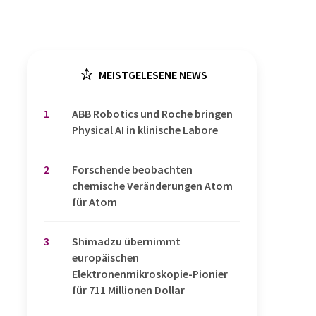
MEISTGELESENE NEWS
1
​​​​​​​ABB Robotics und Roche bringen
Physical AI in klinische Labore
2
Forschende beobachten
chemische Veränderungen Atom
für Atom
3
Shimadzu übernimmt
europäischen
Elektronenmikroskopie-Pionier
für 711 Millionen Dollar