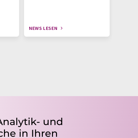
NEWS LESEN
NEWS L
Analytik- und
he in Ihren