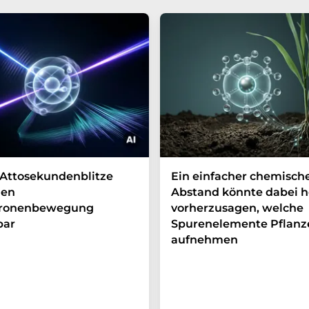
Attosekundenblitze
Ein einfacher chemisch
en
Abstand könnte dabei h
tronenbewegung
vorherzusagen, welche
bar
Spurenelemente Pflanz
aufnehmen