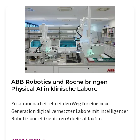
Gründen gegenüber der LUMITOS AG, Ernst-Augustin-
Str. 2, 12489 Berlin oder per E-Mail unter
widerruf@lumitos.com
mit Wirkung für die Zukunft
widerrufen. Zudem ist in jeder E-Mail ein Link zur
Abbestellung des entsprechenden Newsletters
enthalten.
​​​​​​​ABB Robotics und Roche bringen
Physical AI in klinische Labore
Zusammenarbeit ebnet den Weg für eine neue
Generation digital vernetzter Labore mit intelligenter
Robotik und effizienteren Arbeitsabläufen