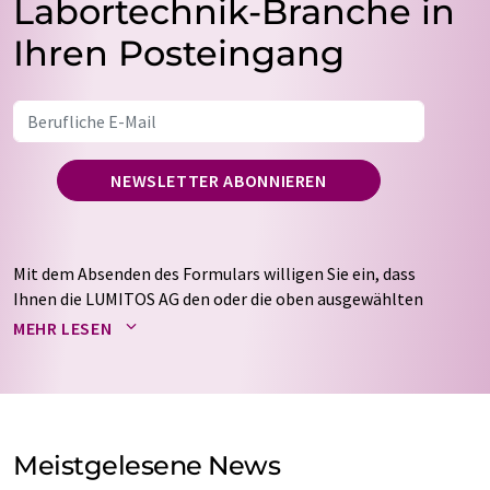
Labortechnik-Branche in
Ihren Posteingang
NEWSLETTER ABONNIEREN
Mit dem Absenden des Formulars willigen Sie ein, dass
Ihnen die LUMITOS AG den oder die oben ausgewählten
Newsletter per E-Mail zusendet. Ihre Daten werden
MEHR LESEN
nicht an Dritte weitergegeben. Die Speicherung und
Verarbeitung Ihrer Daten durch die LUMITOS AG erfolgt
auf Basis unserer
Datenschutzerklärung
. LUMITOS darf
Sie zum Zwecke der Werbung oder der Markt- und
Meinungsforschung per E-Mail kontaktieren. Ihre
Meistgelesene News
Einwilligung können Sie jederzeit ohne Angabe von