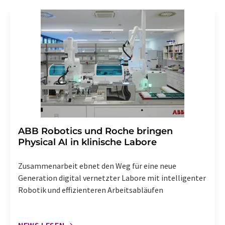
Gründen gegenüber der LUMITOS AG, Ernst-Augustin-
Str. 2, 12489 Berlin oder per E-Mail unter
widerruf@lumitos.com
mit Wirkung für die Zukunft
widerrufen. Zudem ist in jeder E-Mail ein Link zur
Abbestellung des entsprechenden Newsletters
enthalten.
​​​​​​​ABB Robotics und Roche bringen
Physical AI in klinische Labore
Zusammenarbeit ebnet den Weg für eine neue
Generation digital vernetzter Labore mit intelligenter
Robotik und effizienteren Arbeitsabläufen