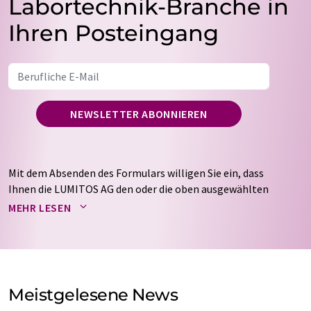
Labortechnik-Branche in
Ihren Posteingang
NEWSLETTER ABONNIEREN
Mit dem Absenden des Formulars willigen Sie ein, dass
Ihnen die LUMITOS AG den oder die oben ausgewählten
Newsletter per E-Mail zusendet. Ihre Daten werden
MEHR LESEN
nicht an Dritte weitergegeben. Die Speicherung und
Verarbeitung Ihrer Daten durch die LUMITOS AG erfolgt
auf Basis unserer
Datenschutzerklärung
. LUMITOS darf
Sie zum Zwecke der Werbung oder der Markt- und
Meinungsforschung per E-Mail kontaktieren. Ihre
Meistgelesene News
Einwilligung können Sie jederzeit ohne Angabe von