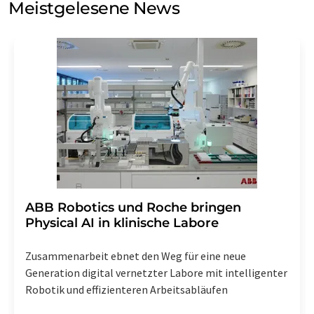
Meistgelesene News
Einwilligung können Sie jederzeit ohne Angabe von
Gründen gegenüber der LUMITOS AG, Ernst-Augustin-
Str. 2, 12489 Berlin oder per E-Mail unter
widerruf@lumitos.com
mit Wirkung für die Zukunft
widerrufen. Zudem ist in jeder E-Mail ein Link zur
Abbestellung des entsprechenden Newsletters
enthalten.
​​​​​​​ABB Robotics und Roche bringen
Physical AI in klinische Labore
Zusammenarbeit ebnet den Weg für eine neue
Generation digital vernetzter Labore mit intelligenter
Robotik und effizienteren Arbeitsabläufen