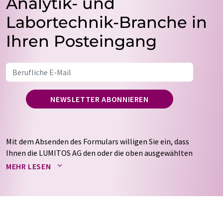
Analytik- und
Labortechnik-Branche in
Ihren Posteingang
NEWSLETTER ABONNIEREN
Mit dem Absenden des Formulars willigen Sie ein, dass
Ihnen die LUMITOS AG den oder die oben ausgewählten
Newsletter per E-Mail zusendet. Ihre Daten werden
MEHR LESEN
nicht an Dritte weitergegeben. Die Speicherung und
Verarbeitung Ihrer Daten durch die LUMITOS AG erfolgt
auf Basis unserer
Datenschutzerklärung
. LUMITOS darf
Sie zum Zwecke der Werbung oder der Markt- und
Meinungsforschung per E-Mail kontaktieren. Ihre