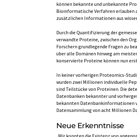
können bekannte und unbekannte Prote
Bioinformatische Verfahren erlauben a
zusätzlichen Informationen aus wisse
Durch die Quantifizierung der gemess
verwandte Proteine, zwischen den Org
Forschern grundlegende Fragen zu bea
über alle Domänen hinweg am meisten 
konservierte Proteine können nun er
In keiner vorherigen Proteomics-Studie
wurden zwei Millionen individuelle Pe
sind Teilstücke von Proteinen. Die de
Datenbanken bekannter und vorherges
bekannten Datenbankinformationen ver
Datensammlung von acht Millionen Da
Neue Erkenntnisse
„Wir konnten die Existenz von angeno