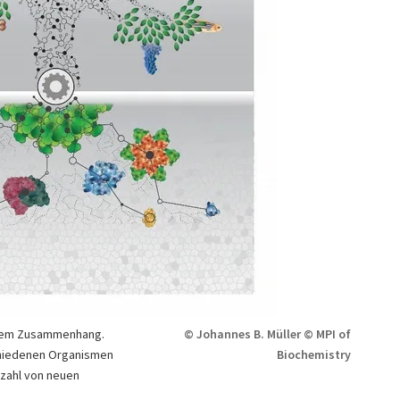
inem Zusammenhang.
© Johannes B. Müller © MPI of
chiedenen Organismen
Biochemistry
lzahl von neuen