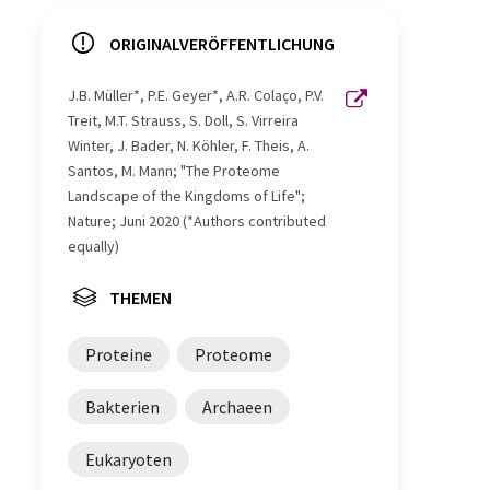
ORIGINALVERÖFFENTLICHUNG
J.B. Müller*, P.E. Geyer*, A.R. Colaço, P.V.
Treit, M.T. Strauss, S. Doll, S. Virreira
Winter, J. Bader, N. Köhler, F. Theis, A.
Santos, M. Mann; "The Proteome
Landscape of the Kingdoms of Life";
Nature; Juni 2020 (*Authors contributed
equally)
THEMEN
Proteine
Proteome
Bakterien
Archaeen
Eukaryoten