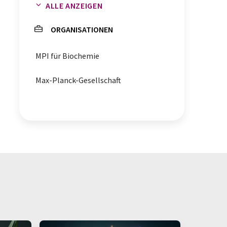
ALLE ANZEIGEN
Massenspektrometrie
ORGANISATIONEN
Proteinanalytik
Proteomics
MPI für Biochemie
Bioinformatik
Max-Planck-Gesellschaft