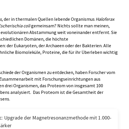
s
, der in thermalen Quellen lebende Organismus
Haloferax
Escherischia coli
gemeinsam? Nichts sollte man meinen,
er evolutionären Abstammung weit voneinander entfernt. Sie
erschiedlichen Domänen, die höchste
n: der Eukaryoten, der Archaeen oder der Bakterien. Alle
liche Biomoleküle, Proteine, die für ihr Überleben wichtig
chiede der Organismen zu entdecken, haben Forscher vom
n Zusammenarbeit mit Forschungseinrichtungen aus
n drei Organismen, das Proteom von insgesamt 100
ens analysiert. Das Proteom ist die Gesamtheit der
esens.
c: Upgrade der Magnetresonanzmethode mit 1.000-
ärker