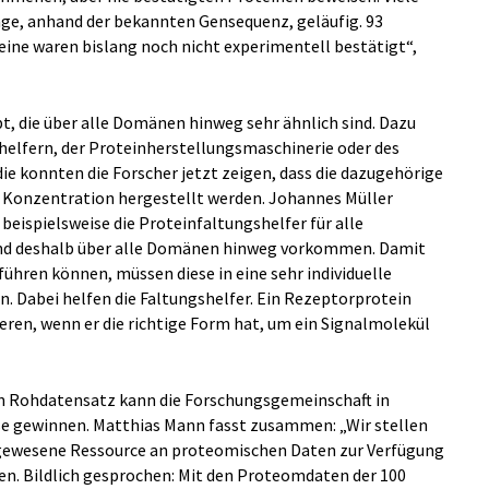
age, anhand der bekannten Gensequenz, geläufig. 93
ine waren bislang noch nicht experimentell bestätigt“,
t, die über alle Domänen hinweg sehr ähnlich sind. Dazu
helfern, der Proteinherstellungsmaschinerie oder des
die konnten die Forscher jetzt zeigen, dass die dazugehörige
r Konzentration hergestellt werden. Johannes Müller
s beispielsweise die Proteinfaltungshelfer für alle
nd deshalb über alle Domänen hinweg vorkommen. Damit
führen können, müssen diese in eine sehr individuelle
. Dabei helfen die Faltungshelfer. Ein Rezeptorprotein
eren, wenn er die richtige Form hat, um ein Signalmolekül
en Rohdatensatz kann die Forschungsgemeinschaft in
se gewinnen. Matthias Mann fasst zusammen: „Wir stellen
 dagewesene Ressource an proteomischen Daten zur Verfügung
en. Bildlich gesprochen: Mit den Proteomdaten der 100