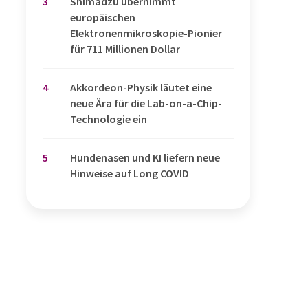
3
Shimadzu übernimmt
europäischen
Elektronenmikroskopie-Pionier
für 711 Millionen Dollar
4
Akkordeon-Physik läutet eine
neue Ära für die Lab-on-a-Chip-
Technologie ein
5
Hundenasen und KI liefern neue
Hinweise auf Long COVID