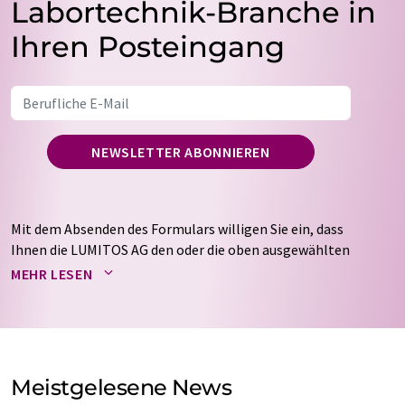
Labortechnik-Branche in
Ihren Posteingang
NEWSLETTER ABONNIEREN
Mit dem Absenden des Formulars willigen Sie ein, dass
Ihnen die LUMITOS AG den oder die oben ausgewählten
Newsletter per E-Mail zusendet. Ihre Daten werden
MEHR LESEN
nicht an Dritte weitergegeben. Die Speicherung und
Verarbeitung Ihrer Daten durch die LUMITOS AG erfolgt
auf Basis unserer
Datenschutzerklärung
. LUMITOS darf
Sie zum Zwecke der Werbung oder der Markt- und
Meinungsforschung per E-Mail kontaktieren. Ihre
Meistgelesene News
Einwilligung können Sie jederzeit ohne Angabe von