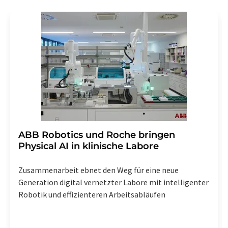
Gründen gegenüber der LUMITOS AG, Ernst-Augustin-
Str. 2, 12489 Berlin oder per E-Mail unter
widerruf@lumitos.com
mit Wirkung für die Zukunft
widerrufen. Zudem ist in jeder E-Mail ein Link zur
Abbestellung des entsprechenden Newsletters
enthalten.
​​​​​​​ABB Robotics und Roche bringen
Physical AI in klinische Labore
Zusammenarbeit ebnet den Weg für eine neue
Generation digital vernetzter Labore mit intelligenter
Robotik und effizienteren Arbeitsabläufen