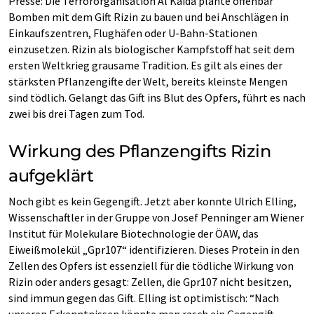
Presse: Die Terrororganisation Al Kaida plante offenbar
Bomben mit dem Gift Rizin zu bauen und bei Anschlägen in
Einkaufszentren, Flughäfen oder U-Bahn-Stationen
einzusetzen. Rizin als biologischer Kampfstoff hat seit dem
ersten Weltkrieg grausame Tradition. Es gilt als eines der
stärksten Pflanzengifte der Welt, bereits kleinste Mengen
sind tödlich. Gelangt das Gift ins Blut des Opfers, führt es nach
zwei bis drei Tagen zum Tod.
Wirkung des Pflanzengifts Rizin
aufgeklärt
Noch gibt es kein Gegengift. Jetzt aber konnte Ulrich Elling,
Wissenschaftler in der Gruppe von Josef Penninger am Wiener
Institut für Molekulare Biotechnologie der ÖAW, das
Eiweißmolekül „Gpr107“ identifizieren. Dieses Protein in den
Zellen des Opfers ist essenziell für die tödliche Wirkung von
Rizin oder anders gesagt: Zellen, die Gpr107 nicht besitzen,
sind immun gegen das Gift. Elling ist optimistisch: “Nach