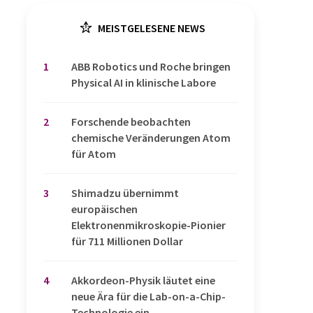
MEISTGELESENE NEWS
1
​​​​​​​ABB Robotics und Roche bringen
Physical AI in klinische Labore
2
Forschende beobachten
chemische Veränderungen Atom
für Atom
3
Shimadzu übernimmt
europäischen
Elektronenmikroskopie-Pionier
für 711 Millionen Dollar
4
Akkordeon-Physik läutet eine
neue Ära für die Lab-on-a-Chip-
Technologie ein