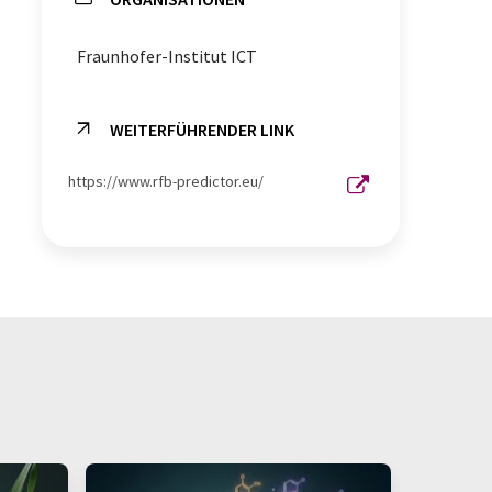
Hochdurchsatzverfahren
Fraunhofer-Institut ICT
Redox-Flow-Batterien
WEITERFÜHRENDER LINK
https://www.rfb-predictor.eu/