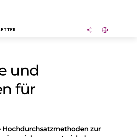
LETTER
se und
en für
lle Hochdurchsatzmethoden zur