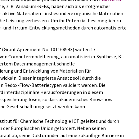
e, z. B. Vanadium-RFBs, haben sich als erfolgreicher
e aktive Materialien - insbesondere organische Materialien -
ie Leistung verbessern. Um ihr Potenzial bestmöglich zu
h-und-Irrtum-Entwicklungsmethoden durch automatisierte
(Grant Agreement No. 101168943) wollen 17
 von Computermodellierung, automatisierter Synthese, KI-
siertem Datenmanagement schnelle
erung und Entwicklung von Materialien für
ckeln. Dieser integrierte Ansatz soll durch die
n Redox-Flow-Batterietypen validiert werden. Die
d interdisziplinäre Herausforderungen in diesem
iespeicherung lösen, so dass akademisches Know-how
und Gesellschaft umgesetzt werden kann.
itut für Chemische Technologie ICT geleitet und durch
 der Europäischen Union gefördert. Neben seinen
rauf ab, seine Doktoranden auf eine zukünftige Karriere in