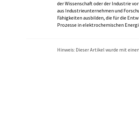
der Wissenschaft oder der Industrie vo
aus Industrieunternehmen und Forschu
Fähigkeiten ausbilden, die für die Ent
Prozesse in elektrochemischen Energi
Hinweis: Dieser Artikel wurde mit ei
übersetzt. LUMITOS bietet diese auto
Bandbreite an aktuellen Nachrichten z
Übersetzung übersetzt wurde, ist es mö
in der Grammatik enthält. Den ursprüng