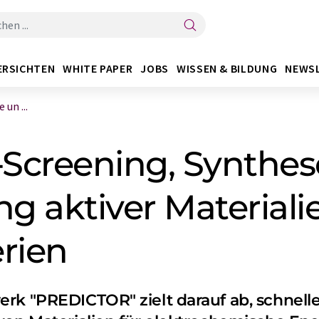
ERSICHTEN
WHITE PAPER
JOBS
WISSEN & BILDUNG
NEWS
un ...
Screening, Synthe
g aktiver Materiali
rien
erk "PREDICTOR" zielt darauf ab, schne