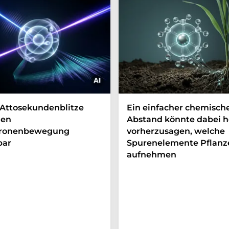
Attosekundenblitze
Ein einfacher chemisch
en
Abstand könnte dabei h
tronenbewegung
vorherzusagen, welche
bar
Spurenelemente Pflanz
aufnehmen