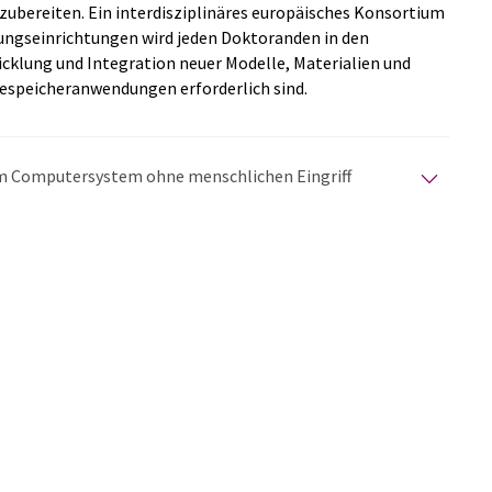
rzubereiten. Ein interdisziplinäres europäisches Konsortium
ngseinrichtungen wird jeden Doktoranden in den
wicklung und Integration neuer Modelle, Materialien und
espeicheranwendungen erforderlich sind.
nem Computersystem ohne menschlichen Eingriff
matischen Übersetzungen an, um eine größere
u präsentieren. Da dieser Artikel mit automatischer
glich, dass er Fehler im Vokabular, in der Syntax oder
lichen Artikel in Englisch finden Sie
hier
.