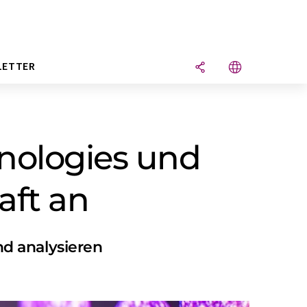
LETTER
nologies und
aft an
d analysieren