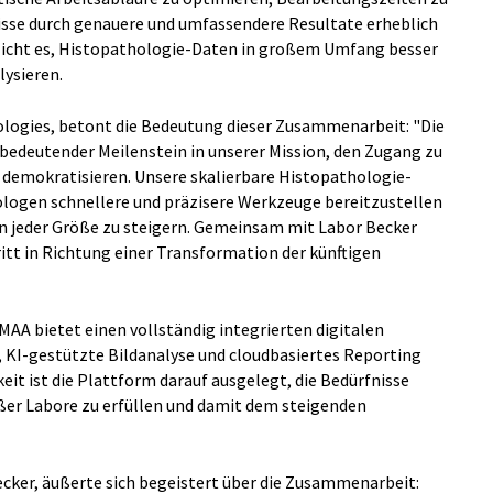
sse durch genauere und umfassendere Resultate erheblich
licht es, Histopathologie-Daten in großem Umfang besser
lysieren.
ologies, betont die Bedeutung dieser Zusammenarbeit: "Die
 bedeutender Meilenstein in unserer Mission, den Zugang zu
 demokratisieren. Unsere skalierbare Histopathologie-
logen schnellere und präzisere Werkzeuge bereitzustellen
ren jeder Größe zu steigern. Gemeinsam mit Labor Becker
tt in Richtung einer Transformation der künftigen
AA bietet einen vollständig integrierten digitalen
 KI-gestützte Bildanalyse und cloudbasiertes Reporting
eit ist die Plattform darauf ausgelegt, die Bedürfnisse
oßer Labore zu erfüllen und damit dem steigenden
ecker, äußerte sich begeistert über die Zusammenarbeit: