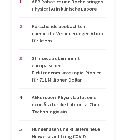
1
​​​​​​​ABB Robotics und Roche bringen
Physical AI in klinische Labore
2
Forschende beobachten
chemische Veränderungen Atom
für Atom
3
Shimadzu übernimmt
europäischen
Elektronenmikroskopie-Pionier
für 711 Millionen Dollar
4
Akkordeon-Physik läutet eine
neue Ära für die Lab-on-a-Chip-
Technologie ein
5
Hundenasen und KI liefern neue
Hinweise auf Long COVID