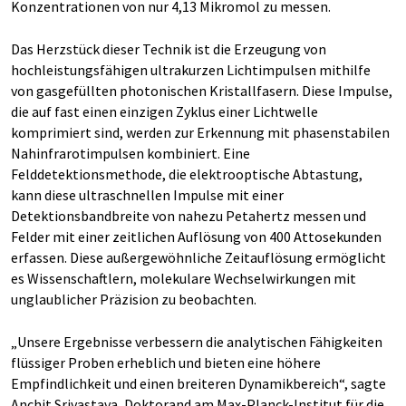
Konzentrationen von nur 4,13 Mikromol zu messen.
Das Herzstück dieser Technik ist die Erzeugung von
hochleistungsfähigen ultrakurzen Lichtimpulsen mithilfe
von gasgefüllten photonischen Kristallfasern. Diese Impulse,
die auf fast einen einzigen Zyklus einer Lichtwelle
komprimiert sind, werden zur Erkennung mit phasenstabilen
Nahinfrarotimpulsen kombiniert. Eine
Felddetektionsmethode, die elektrooptische Abtastung,
kann diese ultraschnellen Impulse mit einer
Detektionsbandbreite von nahezu Petahertz messen und
Felder mit einer zeitlichen Auflösung von 400 Attosekunden
erfassen. Diese außergewöhnliche Zeitauflösung ermöglicht
es Wissenschaftlern, molekulare Wechselwirkungen mit
unglaublicher Präzision zu beobachten.
„Unsere Ergebnisse verbessern die analytischen Fähigkeiten
flüssiger Proben erheblich und bieten eine höhere
Empfindlichkeit und einen breiteren Dynamikbereich“, sagte
Anchit Srivastava, Doktorand am Max-Planck-Institut für die