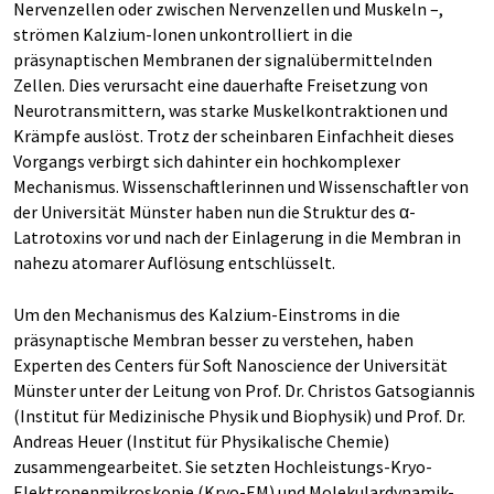
Nervenzellen oder zwischen Nervenzellen und Muskeln –,
strömen Kalzium-Ionen unkontrolliert in die
präsynaptischen Membranen der signalübermittelnden
Zellen. Dies verursacht eine dauerhafte Freisetzung von
Neurotransmittern, was starke Muskelkontraktionen und
Krämpfe auslöst. Trotz der scheinbaren Einfachheit dieses
Vorgangs verbirgt sich dahinter ein hochkomplexer
Mechanismus. Wissenschaftlerinnen und Wissenschaftler von
der Universität Münster haben nun die Struktur des α-
Latrotoxins vor und nach der Einlagerung in die Membran in
nahezu atomarer Auflösung entschlüsselt.
Um den Mechanismus des Kalzium-Einstroms in die
präsynaptische Membran besser zu verstehen, haben
Experten des Centers für Soft Nanoscience der Universität
Münster unter der Leitung von Prof. Dr. Christos Gatsogiannis
(Institut für Medizinische Physik und Biophysik) und Prof. Dr.
Andreas Heuer (Institut für Physikalische Chemie)
zusammengearbeitet. Sie setzten Hochleistungs-Kryo-
Elektronenmikroskopie (Kryo-EM) und Molekulardynamik-