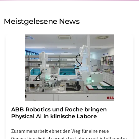
auf Basis unserer
Datenschutzerklärung
. LUMITOS darf
Sie zum Zwecke der Werbung oder der Markt- und
Meinungsforschung per E-Mail kontaktieren. Ihre
Meistgelesene News
Einwilligung können Sie jederzeit ohne Angabe von
Gründen gegenüber der LUMITOS AG, Ernst-Augustin-
Str. 2, 12489 Berlin oder per E-Mail unter
widerruf@lumitos.com
mit Wirkung für die Zukunft
widerrufen. Zudem ist in jeder E-Mail ein Link zur
Abbestellung des entsprechenden Newsletters
enthalten.
​​​​​​​ABB Robotics und Roche bringen
Physical AI in klinische Labore
Zusammenarbeit ebnet den Weg für eine neue
Generation digital vernetzter Labore mit intelligenter