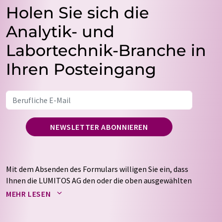
Holen Sie sich die
Analytik- und
Labortechnik-Branche in
Ihren Posteingang
NEWSLETTER ABONNIEREN
Mit dem Absenden des Formulars willigen Sie ein, dass
Ihnen die LUMITOS AG den oder die oben ausgewählten
Newsletter per E-Mail zusendet. Ihre Daten werden
MEHR LESEN
nicht an Dritte weitergegeben. Die Speicherung und
Verarbeitung Ihrer Daten durch die LUMITOS AG erfolgt