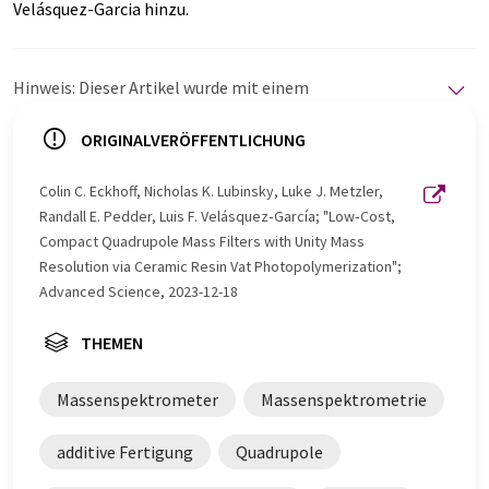
Velásquez-Garcia hinzu.
Hinweis: Dieser Artikel wurde mit einem
Computersystem ohne menschlichen Eingriff übersetzt.
LUMITOS bietet diese automatischen Übersetzungen
ORIGINALVERÖFFENTLICHUNG
an, um eine größere Bandbreite an aktuellen
Nachrichten zu präsentieren. Da dieser Artikel mit
Colin C. Eckhoff, Nicholas K. Lubinsky, Luke J. Metzler,
automatischer Übersetzung übersetzt wurde, ist es
Randall E. Pedder, Luis F. Velásquez‐García; "Low‐Cost,
möglich, dass er Fehler im Vokabular, in der Syntax oder
Compact Quadrupole Mass Filters with Unity Mass
in der Grammatik enthält. Den ursprünglichen Artikel in
Resolution via Ceramic Resin Vat Photopolymerization";
Englisch finden Sie
hier
.
Advanced Science, 2023-12-18
THEMEN
Massenspektrometer
Massenspektrometrie
additive Fertigung
Quadrupole