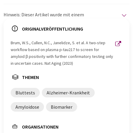
Hinweis: Dieser Artikel wurde mit einem
Computersystem ohne menschlichen Eingriff übersetzt.
LUMITOS bietet diese automatischen Übersetzungen
ORIGINALVERÖFFENTLICHUNG
an, um eine größere Bandbreite an aktuellen
Nachrichten zu präsentieren. Da dieser Artikel mit
Brum, W.S., Cullen, N.C., Janelidze, S. et al. A two-step
automatischer Übersetzung übersetzt wurde, ist es
workflow based on plasma p-tau217 to screen for
möglich, dass er Fehler im Vokabular, in der Syntax oder
amyloid β positivity with further confirmatory testing only
in der Grammatik enthält. Den ursprünglichen Artikel in
in uncertain cases. Nat Aging (2023)
Englisch finden Sie
hier
.
THEMEN
Bluttests
Alzheimer-Krankheit
Amyloidose
Biomarker
ORGANISATIONEN