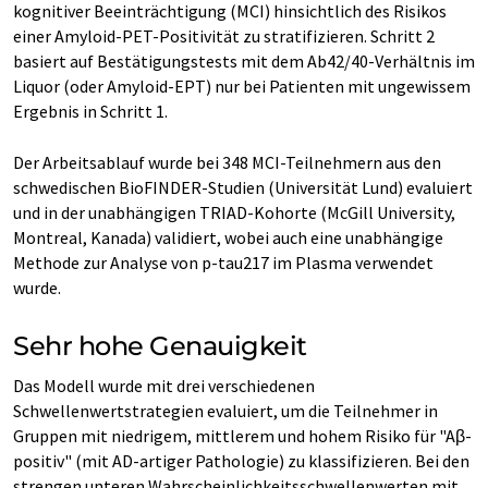
kognitiver Beeinträchtigung (MCI) hinsichtlich des Risikos
einer Amyloid-PET-Positivität zu stratifizieren. Schritt 2
basiert auf Bestätigungstests mit dem Ab42/40-Verhältnis im
Liquor (oder Amyloid-EPT) nur bei Patienten mit ungewissem
Ergebnis in Schritt 1.
Der Arbeitsablauf wurde bei 348 MCI-Teilnehmern aus den
schwedischen BioFINDER-Studien (Universität Lund) evaluiert
und in der unabhängigen TRIAD-Kohorte (McGill University,
Montreal, Kanada) validiert, wobei auch eine unabhängige
Methode zur Analyse von p-tau217 im Plasma verwendet
wurde.
Sehr hohe Genauigkeit
Das Modell wurde mit drei verschiedenen
Schwellenwertstrategien evaluiert, um die Teilnehmer in
Gruppen mit niedrigem, mittlerem und hohem Risiko für "Aβ-
positiv" (mit AD-artiger Pathologie) zu klassifizieren. Bei den
strengen unteren Wahrscheinlichkeitsschwellenwerten mit