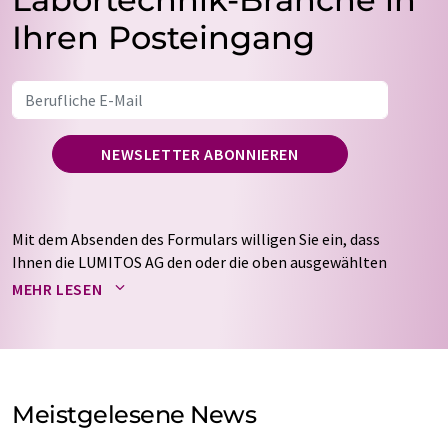
Ihren Posteingang
NEWSLETTER ABONNIEREN
Mit dem Absenden des Formulars willigen Sie ein, dass
Ihnen die LUMITOS AG den oder die oben ausgewählten
Newsletter per E-Mail zusendet. Ihre Daten werden
MEHR LESEN
nicht an Dritte weitergegeben. Die Speicherung und
Verarbeitung Ihrer Daten durch die LUMITOS AG erfolgt
auf Basis unserer
Datenschutzerklärung
. LUMITOS darf
Sie zum Zwecke der Werbung oder der Markt- und
Meinungsforschung per E-Mail kontaktieren. Ihre
Meistgelesene News
Einwilligung können Sie jederzeit ohne Angabe von
Gründen gegenüber der LUMITOS AG, Ernst-Augustin-